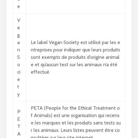
e
V
e
g
a
Le label Vegan Society est utilisé par les e
n
ntreprises pour indiquer que leurs produits
S
sont exempts de produits d’origine animal
o
e et qu’aucun test sur les animaux n’a été
ci
effectué.
e
t
y
PETA (People for the Ethical Treatment o
P
f Animals) est une organisation qui recens
E
e les marques et les produits sans tests su
T
r les animaux. Leurs listes peuvent être co
A
nsultées sur leur site internet.