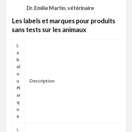
Dr. Emilie Martin, vétérinaire
Les labels et marques pour produits
sans tests sur les animaux
L
a
b
el
o
u
Description
M
ar
q
u
e
L