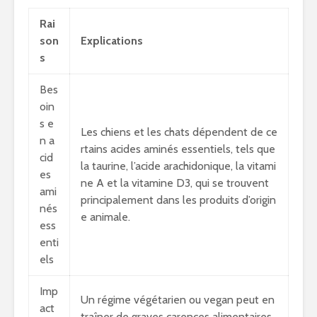
Rai
son
Explications
s
Bes
oin
s e
Les chiens et les chats dépendent de ce
n a
rtains acides aminés essentiels, tels que
cid
la taurine, l’acide arachidonique, la vitami
es
ne A et la vitamine D3, qui se trouvent
ami
principalement dans les produits d’origin
nés
e animale.
ess
enti
els
Imp
Un régime végétarien ou vegan peut en
act
traîner de graves carences alimentaires