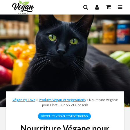
Végan By Love
>
Produits Vegan et Végétariens
>
Nourriture Végane
pour Chat – Choix et Conseils
PRODUITS VEGAN ET VÉGÉTARIENS
Nourriture Végane pour