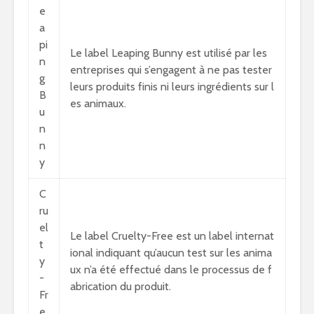
e
a
pi
Le label Leaping Bunny est utilisé par les
n
entreprises qui s’engagent à ne pas tester
g
leurs produits finis ni leurs ingrédients sur l
B
es animaux.
u
n
n
y
C
ru
el
Le label Cruelty-Free est un label internat
t
ional indiquant qu’aucun test sur les anima
y
ux n’a été effectué dans le processus de f
-
abrication du produit.
Fr
e