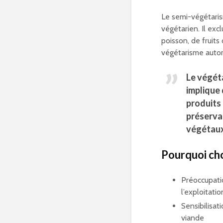
Le semi-végétaris
végétarien. Il ex
poisson, de fruits
végétarisme autor
Le végéta
implique 
produits 
préserva
végétau
Pourquoi cho
Préoccupati
l’exploitati
Sensibilisat
viande