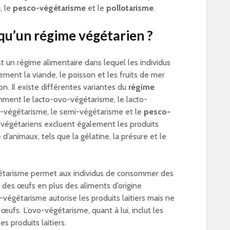
e
, le
pesco-végétarisme
et le
pollotarisme
.
qu’un régime végétarien ?
t un régime alimentaire dans lequel les individus
ement la viande, le poisson et les fruits de mer
on. Il existe différentes variantes du
régime
mment le lacto-ovo-végétarisme, le lacto-
o-végétarisme, le semi-végétarisme et le
pesco-
s végétariens excluent également les produits
 d’animaux, tels que la gélatine, la présure et le
étarisme permet aux individus de consommer des
et des œufs en plus des aliments d’origine
-végétarisme autorise les produits laitiers mais ne
ufs. L’ovo-végétarisme, quant à lui, inclut les
s produits laitiers.