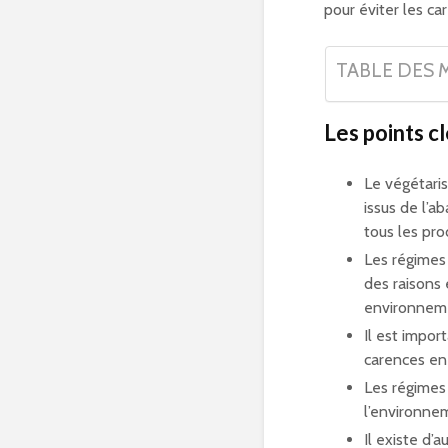
pour éviter les ca
TABLE DES 
Les points cl
Le végétaris
issus de l’a
tous les pro
Les régimes
des raisons
environneme
Il est impor
carences en
Les régimes 
l’environne
Il existe d’