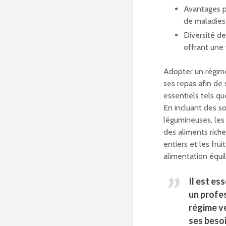
Avantages p
de maladies 
Diversité d
offrant une 
Adopter un régime
ses repas afin de
essentiels tels qu
En incluant des s
légumineuses, les 
des aliments riche
entiers et les frui
alimentation équil
Il est es
un profe
régime v
ses besoi