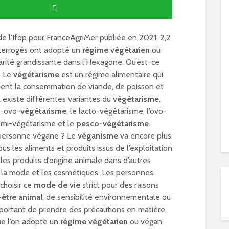
e l’Ifop pour FranceAgriMer publiée en 2021, 2,2
nterrogés ont adopté un
régime végétarien
ou
rité grandissante dans l’Hexagone. Qu’est-ce
? Le
végétarisme
est un régime alimentaire qui
ment la consommation de viande, de poisson et
Il existe différentes variantes du
végétarisme
,
o-ovo-
végétarisme
, le lacto-végétarisme, l’ovo-
emi-végétarisme et le
pesco-végétarisme
.
 personne végane ? Le
véganisme
va encore plus
ous les aliments et produits issus de l’exploitation
 les produits d’origine animale dans d’autres
a mode et les cosmétiques. Les personnes
choisir ce
mode de vie
strict pour des raisons
-être animal
, de sensibilité environnementale ou
important de prendre des précautions en matière
que l’on adopte un
régime végétarien
ou végan