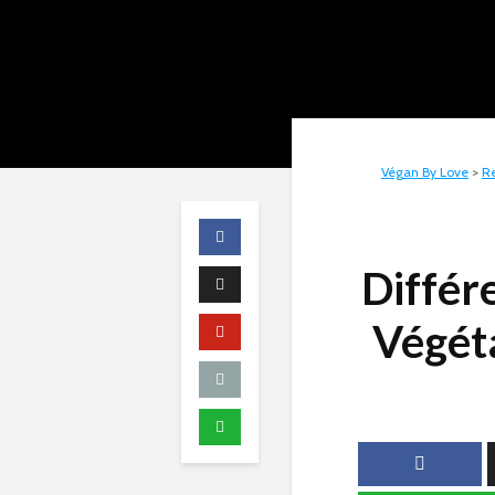
Végan By Love
>
Re
Différ
Végét