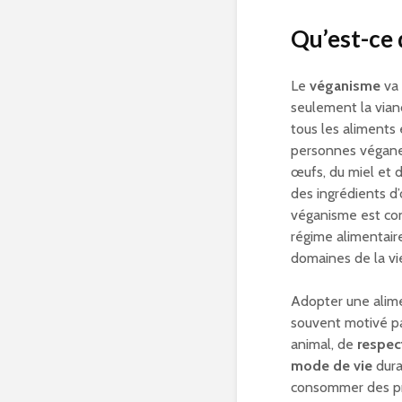
Qu’est-ce
Le
véganisme
va 
seulement la viand
tous les aliments 
personnes végane
œufs, du miel et
des ingrédients d’
véganisme est c
régime alimentaire
domaines de la vi
Adopter une alime
souvent motivé pa
animal, de
respec
mode de vie
dura
consommer des prod