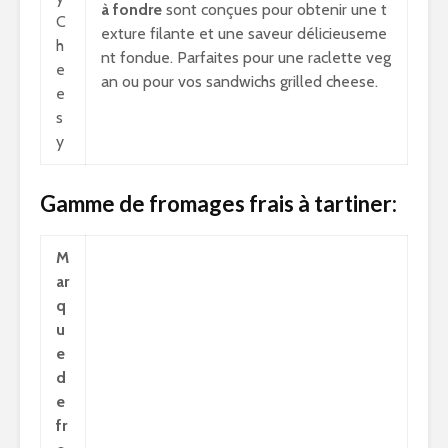
à fondre
sont conçues pour obtenir une t
C
exture filante et une saveur délicieuseme
h
nt fondue. Parfaites pour une raclette veg
e
an ou pour vos sandwichs grilled cheese.
e
s
y
Gamme de fromages frais à tartiner:
M
ar
q
u
e
d
e
fr