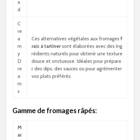
a
d
C
re
a
Ces alternatives végétales aux fromages
f
m
rais à tartiner
sont élaborées avec des ing
y
rédients naturels pour obtenir une texture
D
douce et onctueuse. Idéales pour prépare
re
r des dips, des sauces ou pour agrémenter
a
vos plats préférés.
m
s
Gamme de fromages râpés:
M
ar