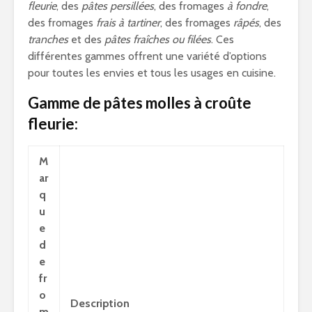
fleurie
, des
pâtes persillées
, des fromages
à fondre
,
des fromages
frais à tartiner
, des fromages
râpés
, des
tranches
et des
pâtes fraîches ou filées
. Ces
différentes gammes offrent une variété d’options
pour toutes les envies et tous les usages en cuisine.
Gamme de pâtes molles à croûte
fleurie:
M
ar
q
u
e
d
e
fr
o
Description
m