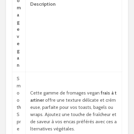
o
Description
m
a
g
e
v
e
g
a
n
S
m
o
Cette gamme de fromages vegan
frais à t
o
artiner
offre une texture délicate et crém
th
euse, parfaite pour vos toasts, bagels ou
S
wraps. Ajoutez une touche de fraîcheur et
pr
de saveur à vos encas préférés avec ces a
e
lternatives végétales.