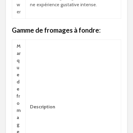
w
ne expérience gustative intense.
er
Gamme de fromages à fondre:
M
ar
q
u
e
d
e
fr
o
Description
m
a
g
e