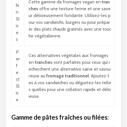
Cette gamme de fromages vegan en
tran
hi
ches
offre une texture ferme et une save
n
ur délicieusement fondante. Utilisez-les p
Sl
our vos sandwichs, burgers ou pour prépar
ic
er des plats chauds gratinés avec une touc
e
he végétalienne.
s
P
Ces alternatives végétales aux fromages
er
en
tranches
sont parfaites pour ceux qui r
f
echerchent une alternative saine et savou
e
reuse au
fromage traditionnel
. Ajoutez-l
ct
es à vos sandwiches ou dégustez-les telle
Sl
s quelles pour une collation rapide et délic
ic
ieuse.
e
Gamme de pâtes fraîches ou filées: