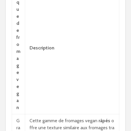
q
u
e
d
e
fr
o
Description
m
a
g
e
v
e
g
a
n
G
Cette gamme de fromages vegan
râpés
o
ra
ffre une texture similaire aux fromages tra