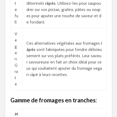
t
ditionnels
râpés
. Utilisez-les pour saupou
e
drer sur vos pizzas, gratins, pâtes ou soup
fu
es pour ajouter une touche de saveur et d
ll
e fondant.
V
e
Ces alternatives végétales aux fromages
r
g
âpés
sont fabriquées pour fondre délicieu
a
sement sur vos plats préférés. Leur saveu
n
r savoureuse en fait un choix idéal pour ce
G
ux qui souhaitent ajouter du fromage vega
ra
n râpé à leurs recettes.
t
e
Gamme de fromages en tranches:
M