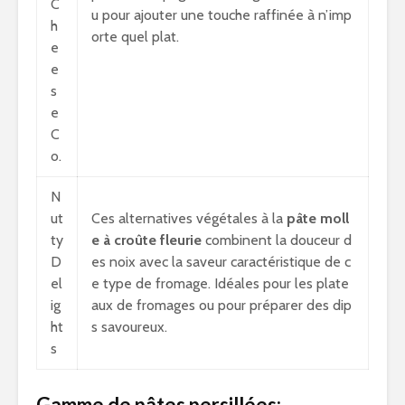
C
u pour ajouter une touche raffinée à n’imp
h
orte quel plat.
e
e
s
e
C
o.
N
ut
Ces alternatives végétales à la
pâte moll
ty
e à croûte fleurie
combinent la douceur d
D
es noix avec la saveur caractéristique de c
el
e type de fromage. Idéales pour les plate
ig
aux de fromages ou pour préparer des dip
ht
s savoureux.
s
Gamme de pâtes persillées: