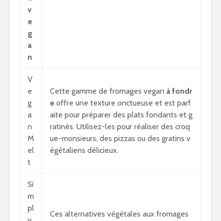
v
e
g
a
n
V
e
Cette gamme de fromages vegan
à fondr
g
e
offre une texture onctueuse et est parf
a
aite pour préparer des plats fondants et g
n
ratinés. Utilisez-les pour réaliser des croq
M
ue-monsieurs, des pizzas ou des gratins v
el
égétaliens délicieux.
t
Si
m
pl
Ces alternatives végétales aux fromages
y