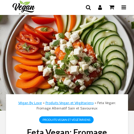
Végan By Love
>
Produits Vegan et Végétariens
>
Feta Vegan:
Fromage Alternatif Sain et Savoureux
PRODUITS VEGAN ET VÉGÉTARIENS
Feta Vegan: Fromage