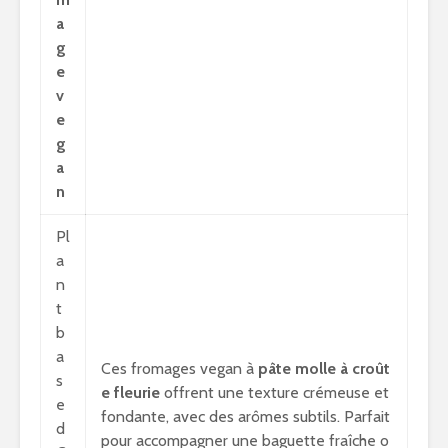
a
g
e
v
e
g
a
n
Pl
a
n
t
b
a
Ces fromages vegan à
pâte molle à croût
s
e fleurie
offrent une texture crémeuse et
e
fondante, avec des arômes subtils. Parfait
d
pour accompagner une baguette fraîche o