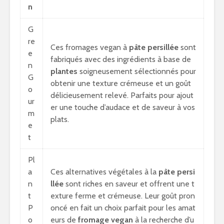
n
G
re
Ces fromages vegan à
pâte persillée
sont
e
fabriqués avec des ingrédients à base de
n
plantes
soigneusement sélectionnés pour
G
obtenir une texture crémeuse et un goût
o
délicieusement relevé. Parfaits pour ajout
ur
er une touche d’audace et de saveur à vos
m
plats.
e
t
Pl
a
Ces alternatives végétales à la
pâte persi
n
llée
sont riches en saveur et offrent une t
t
exture ferme et crémeuse. Leur goût pron
P
oncé en fait un choix parfait pour les amat
o
eurs de
fromage vegan
à la recherche d’u