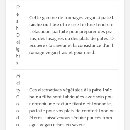
Fr
e
Cette gamme de fromages vegan à
pâte f
s
raîche ou filée
offre une texture tendre e
h
t élastique, parfaite pour préparer des piz
D
zas, des lasagnes ou des plats de pâtes. D
el
écouvrez la saveur et la consistance d’un f
ig
romage vegan frais et gourmand.
ht
s
M
el
ty
Ces alternatives végétales à la
pâte fraîc
G
he ou filée
sont fabriquées avec soin pou
o
r obtenir une texture filante et fondante,
o
parfaite pour vos plats de comfort food pr
d
éférés. Laissez-vous séduire par ces from
n
ages vegan riches en saveur.