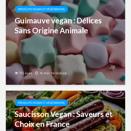
PRODUITS VEGAN ET VÉGÉTARIENS
Guimauve vegan : Délices
Sans Origine Animale
712 vues
16 min de lecture
PRODUITS VEGAN ET VÉGÉTARIENS
Saucisson Vegan : Saveurs et
Choix en France