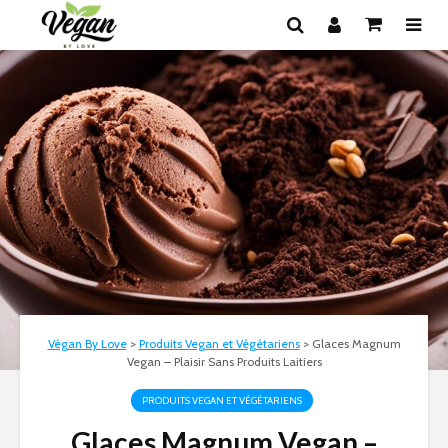
Végan By Love
>
Produits Vegan et Végétariens
>
Glaces Magnum
Vegan – Plaisir Sans Produits Laitiers
PRODUITS VEGAN ET VÉGÉTARIENS
Glaces Magnum Vegan –