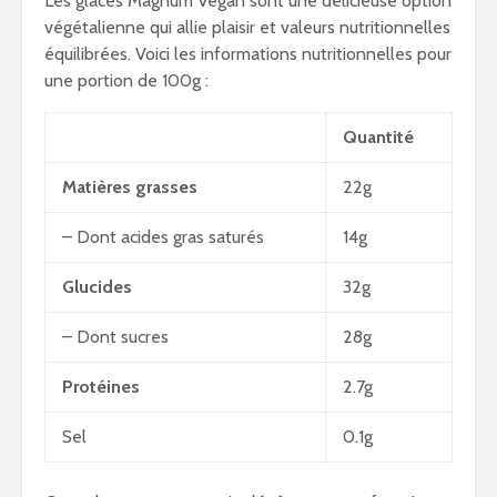
Les glaces Magnum Vegan sont une délicieuse option
végétalienne qui allie plaisir et valeurs nutritionnelles
équilibrées. Voici les informations nutritionnelles pour
une portion de 100g :
Quantité
Matières grasses
22g
– Dont acides gras saturés
14g
Glucides
32g
– Dont sucres
28g
Protéines
2.7g
Sel
0.1g