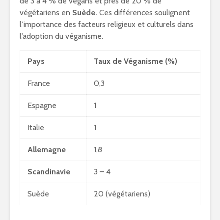
de 3 à 4 % de vegans et près de 20 % de
végétariens en
Suède.
Ces différences soulignent
l’importance des facteurs religieux et culturels dans
l’adoption du véganisme.
Pays
Taux de Véganisme (%)
France
0,3
Espagne
1
Italie
1
Allemagne
1,8
Scandinavie
3 – 4
Suède
20 (végétariens)