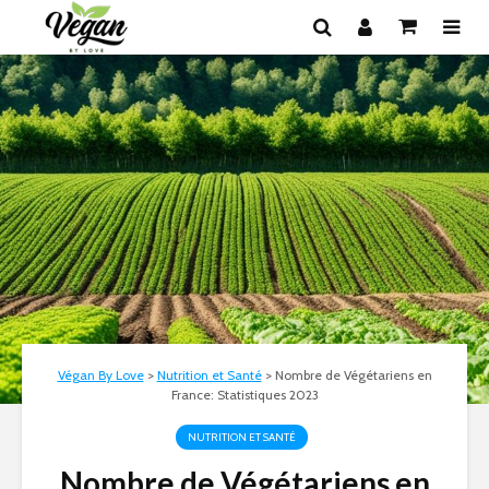
Végan By Love
>
Nutrition et Santé
>
Nombre de Végétariens en
France: Statistiques 2023
NUTRITION ET SANTÉ
Nombre de Végétariens en