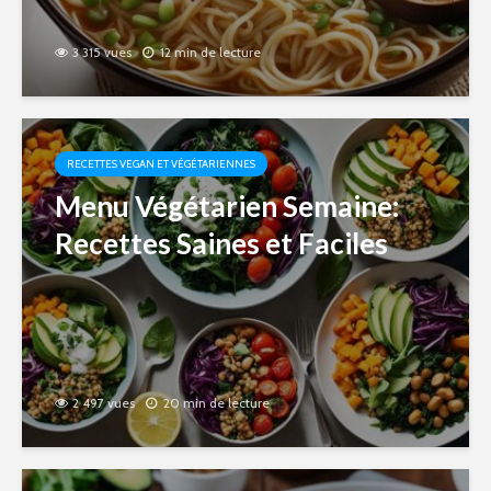
3 315 vues
12 min de lecture
RECETTES VEGAN ET VÉGÉTARIENNES
Menu Végétarien Semaine:
Recettes Saines et Faciles
2 497 vues
20 min de lecture