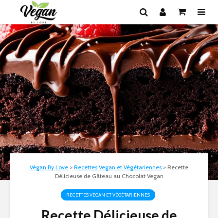
Végan By Love
>
Recettes Vegan et Végétariennes
>
Recette
Délicieuse de Gâteau au Chocolat Vegan
RECETTES VEGAN ET VÉGÉTARIENNES
Recette Délicieuse de