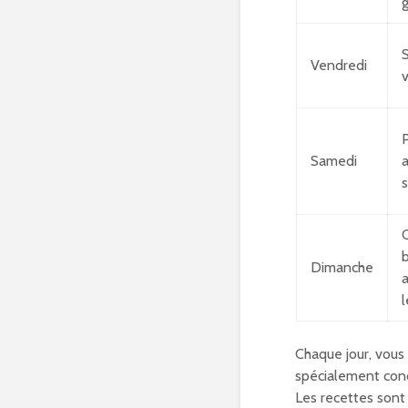
g
Vendredi
v
P
Samedi
a
s
b
Dimanche
Chaque jour, vous 
spécialement conç
Les recettes sont