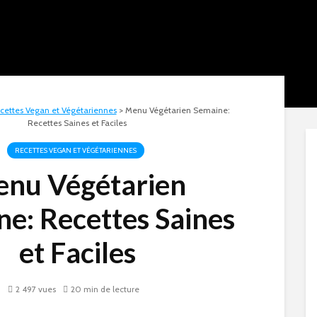
cettes Vegan et Végétariennes
>
Menu Végétarien Semaine:
Recettes Saines et Faciles
RECETTES VEGAN ET VÉGÉTARIENNES
nu Végétarien
e: Recettes Saines
et Faciles
2 497 vues
20 min de lecture