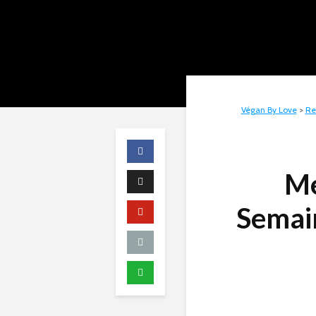
Végan By Love
>
Re
Me
Semain