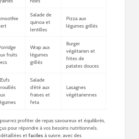
raines
noirs
Salade de
Smoothie
Pizza aux
quinoa et
ert
légumes grillés
lentilles
Burger
orridge
Wrap aux
végétarien et
ux fruits
légumes
frites de
ecs
grillés
patates douces
Œufs
Salade
rouillés
d’été aux
Lasagnes
aux
fraises et
végétariennes
légumes
feta
pourrez profiter de repas savoureux et équilibrés,
us pour répondre à vos besoins nutritionnels.
 détaillées et
faciles
à suivre, avec des