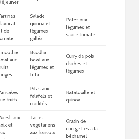
Déjeuner
artines
Salade
Pâtes aux
’avocat
quinoa et
légumes et
t de
légumes
sauce tomate
tomate
grillés
Smoothie
Buddha
Curry de pois
bowl aux
bowl aux
chiches et
ruits
légumes et
légumes
rouges
tofu
Pitas aux
Pancakes
Ratatouille et
falafels et
ux fruits
quinoa
crudités
uesli aux
Tacos
Gratin de
oix et
végétariens
courgettes à la
aux
aux haricots
béchamel