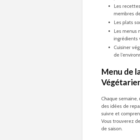
Les recettes
membres de 
Les plats son
Les menus m
ingrédients 
Cuisiner vé
de l’enviro
Menu de la
Végétarie
Chaque semaine, 
des idées de repa
suivre et compren
Vous trouverez de
de saison.