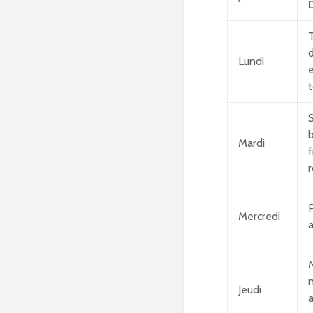
T
d
Lundi
e
Mardi
f
Mercredi
a
M
n
Jeudi