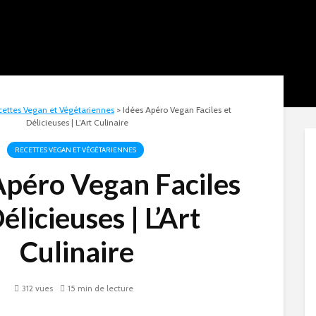
ettes Vegan et Végétariennes
>
Idées Apéro Vegan Faciles et
Délicieuses | L’Art Culinaire
RECETTES VEGAN ET VÉGÉTARIENNES
Apéro Vegan Faciles
élicieuses | L’Art
Culinaire
312 vues
15 min de lecture