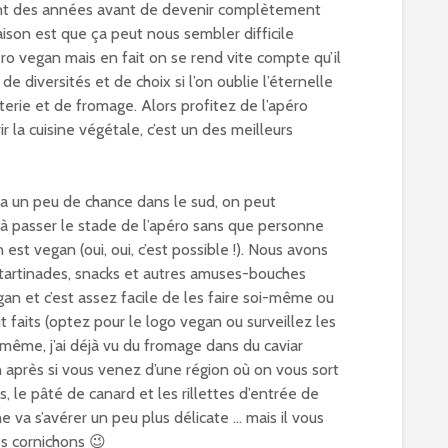
ant des années avant de devenir complètement
raison est que ça peut nous sembler difficile
ro vegan mais en fait on se rend vite compte qu’il
de diversités et de choix si l’on oublie l’éternelle
erie et de fromage. Alors profitez de l’apéro
ir la cuisine végétale, c’est un des meilleurs
 a un peu de chance dans le sud, on peut
 à passer le stade de l’apéro sans que personne
est vegan (oui, oui, c’est possible !). Nous avons
tartinades, snacks et autres amuses-bouches
an et c’est assez facile de les faire soi-même ou
t faits (optez pour le logo vegan ou surveillez les
même, j’ai déjà vu du fromage dans du caviar
n après si vous venez d’une région où on vous sort
s, le pâté de canard et les rillettes d’entrée de
he va s’avérer un peu plus délicate … mais il vous
es cornichons 😉