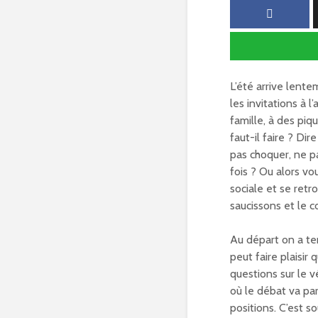
L’été arrive lent
les invitations à 
famille, à des pi
faut-il faire ? D
pas choquer, ne p
fois ? Ou alors v
sociale et se retr
saucissons et le c
Au départ on a te
peut faire plaisir
questions sur le v
où le débat va par
positions. C’est s