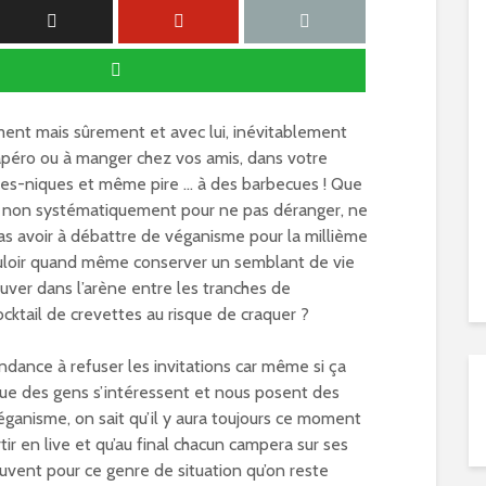
ement mais sûrement et avec lui, inévitablement
l’apéro ou à manger chez vos amis, dans votre
ques-niques et même pire … à des barbecues ! Que
ire non systématiquement pour ne pas déranger, ne
as avoir à débattre de véganisme pour la millième
ouloir quand même conserver un semblant de vie
ouver dans l’arène entre les tranches de
ocktail de crevettes au risque de craquer ?
ndance à refuser les invitations car même si ça
 que des gens s’intéressent et nous posent des
éganisme, on sait qu’il y aura toujours ce moment
tir en live et qu’au final chacun campera sur ses
ouvent pour ce genre de situation qu’on reste