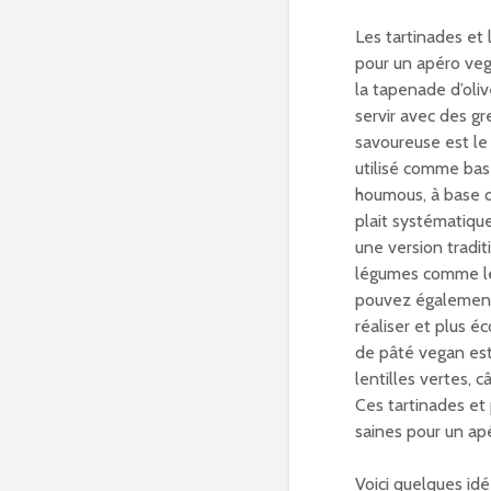
Les tartinades et 
pour un apéro ve
la tapenade d’oliv
servir avec des gr
savoureuse est le 
utilisé comme bas
houmous, à base de
plait systématiq
une version tradit
légumes comme les
pouvez également 
réaliser et plus 
de pâté vegan est 
lentilles vertes, 
Ces tartinades et
saines pour un apé
Voici quelques id