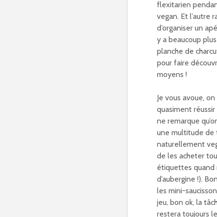
flexitarien pend
vegan. Et l’autre 
d’organiser un apé
y a beaucoup plus 
planche de charcut
pour faire découvr
moyens !
Je vous avoue, on
quasiment réussir
ne remarque qu’on 
une multitude de 
naturellement veg
de les acheter tou
étiquettes quand 
d’aubergine !). Bo
les mini-saucisson
jeu, bon ok, la tâc
restera toujours l