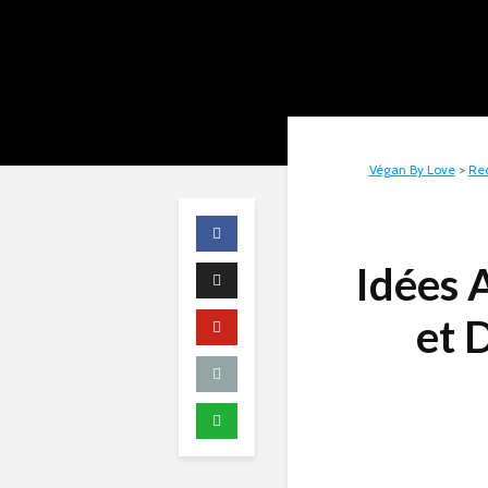
Végan By Love
>
Rec
Idées 
et D