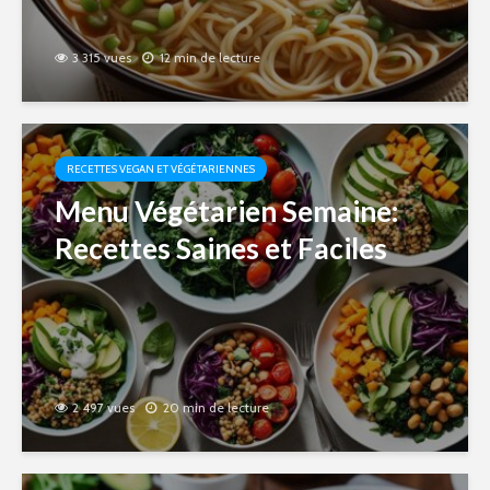
3 315 vues
12 min de lecture
RECETTES VEGAN ET VÉGÉTARIENNES
Menu Végétarien Semaine:
Recettes Saines et Faciles
2 497 vues
20 min de lecture