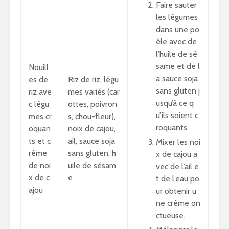
Faire sauter
les légumes
dans une po
êle avec de
l’huile de sé
same et de l
Nouill
a sauce soja
es de
Riz de riz, légu
sans gluten j
riz ave
mes variés (car
usqu’à ce q
c légu
ottes, poivron
u’ils soient c
mes cr
s, chou-fleur),
roquants.
oquan
noix de cajou,
ts et c
ail, sauce soja
Mixer les noi
rème
sans gluten, h
x de cajou a
de noi
uile de sésam
vec de l’ail e
x de c
e
t de l’eau po
ajou
ur obtenir u
ne crème on
ctueuse.