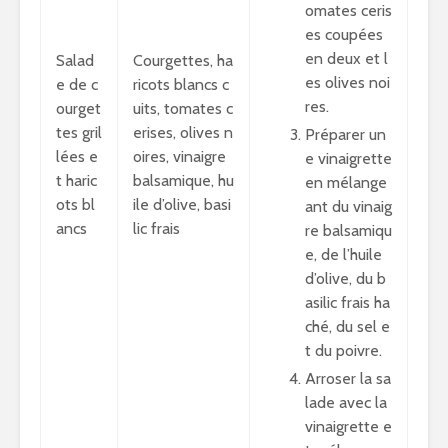
omates ceris
es coupées
en deux et l
Salad
Courgettes, ha
es olives noi
e de c
ricots blancs c
res.
ourget
uits, tomates c
tes gril
erises, olives n
Préparer un
lées e
oires, vinaigre
e vinaigrette
t haric
balsamique, hu
en mélange
ots bl
ile d’olive, basi
ant du vinaig
ancs
lic frais
re balsamiqu
e, de l’huile
d’olive, du b
asilic frais ha
ché, du sel e
t du poivre.
Arroser la sa
lade avec la
vinaigrette e