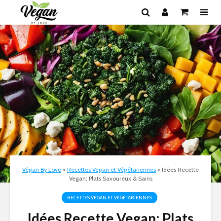
Végan By Love
>
Recettes Vegan et Végétariennes
>
Idées Recette
Vegan: Plats Savoureux & Sains
RECETTES VEGAN ET VÉGÉTARIENNES
Idées Recette Vegan: Plats