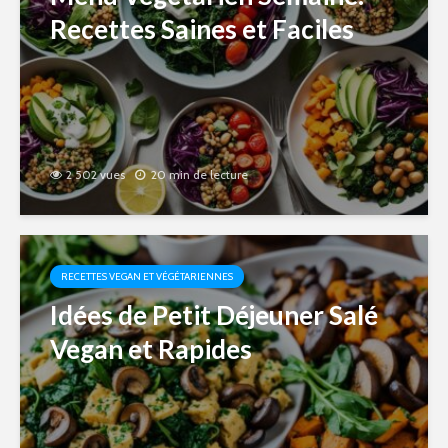
Recettes Saines et Faciles
2 502 vues
20 min de lecture
RECETTES VEGAN ET VÉGÉTARIENNES
Idées de Petit Déjeuner Salé
Vegan et Rapides