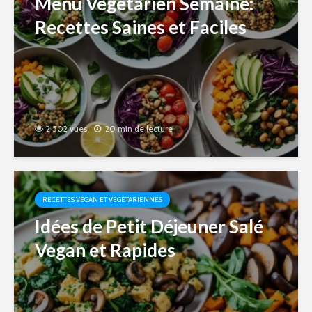
Menu Végétarien Semaine:
Recettes Saines et Faciles
2 502 vues
20 min de lecture
RECETTES VEGAN ET VÉGÉTARIENNES
Idées de Petit Déjeuner Salé
Vegan et Rapides