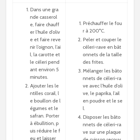
Dans une gra
nde casserol
Préchauffer le fou
e, faire chauff
r à 200°C.
er l’huile d’oliv
e et faire reve
Peler et couper le
nir l’oignon, l’ai
céleri-rave en bât
l, la carotte et
onnets de la taille
le céleri pend
des frites.
ant environ 5
Mélanger les bâto
minutes.
nnets de céleri-ra
Ajouter les le
ve avec l’huile d’oli
ntilles corail, l
ve, le paprika, l’ail
e bouillon de l
en poudre et le se
égumes et le
l.
safran. Porter
Disposer les bâto
à ébullition, p
nnets de céleri-ra
uis réduire le f
ve sur une plaque
eu et laisser
de cuisson recouv