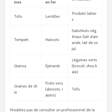
ines
en fer
Produits laitier
Tofu
Lentilles
s
Substituts vég
étaux (lait d’am
Tempeh
Haricots
ande, lait de so
ja)
Légumes verts
Quinoa
Épinards
(brocoli, chou k
ale)
Fruits secs
Graines de ch
(abricots, r
Tofu
ia
aisins)
N’oubliez pas de consulter un professionnel de la