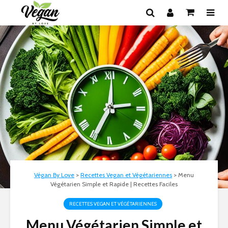
Végan By Love
>
Recettes Vegan et Végétariennes
>
Menu
Végétarien Simple et Rapide | Recettes Faciles
RECETTES VEGAN ET VÉGÉTARIENNES
Menu Végétarien Simple et