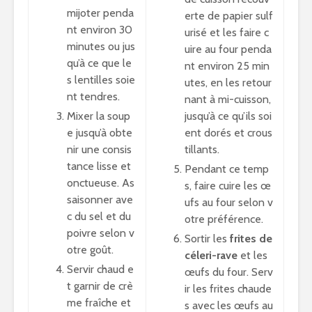
mijoter penda
erte de papier sulf
nt environ 30
urisé et les faire c
minutes ou jus
uire au four penda
qu’à ce que le
nt environ 25 min
s lentilles soie
utes, en les retour
nt tendres.
nant à mi-cuisson,
Mixer la soup
jusqu’à ce qu’ils soi
e jusqu’à obte
ent dorés et crous
nir une consis
tillants.
tance lisse et
Pendant ce temp
onctueuse. As
s, faire cuire les œ
saisonner ave
ufs au four selon v
c du sel et du
otre préférence.
poivre selon v
Sortir les
frites de
otre goût.
céleri-rave
et les
Servir chaud e
œufs du four. Serv
t garnir de crè
ir les frites chaude
me fraîche et
s avec les œufs au