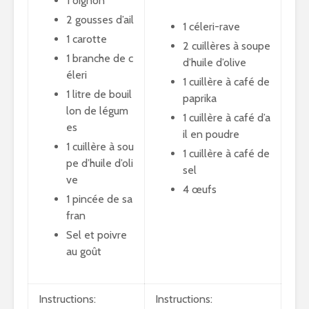
1 oignon
2 gousses d’ail
1 céleri-rave
1 carotte
2 cuillères à soupe
1 branche de c
d’huile d’olive
éleri
1 cuillère à café de
1 litre de bouil
paprika
lon de légum
1 cuillère à café d’a
es
il en poudre
1 cuillère à sou
1 cuillère à café de
pe d’huile d’oli
sel
ve
4 œufs
1 pincée de sa
fran
Sel et poivre
au goût
Instructions:
Instructions: