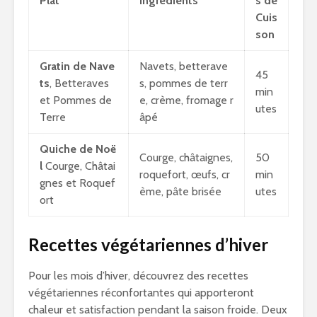
Plat
Ingrédients
s de
Cuis
son
Gratin de Nave
Navets, betterave
45
ts
, Betteraves
s, pommes de terr
min
et Pommes de
e, crème, fromage r
utes
Terre
âpé
Quiche de Noë
Courge, châtaignes,
50
l
Courge, Châtai
roquefort, œufs, cr
min
gnes et Roquef
ème, pâte brisée
utes
ort
Recettes végétariennes d’hiver
Pour les mois d’hiver, découvrez des recettes
végétariennes réconfortantes qui apporteront
chaleur et satisfaction pendant la saison froide. Deux