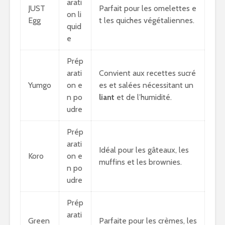
arati
JUST
Parfait pour les omelettes e
on li
Egg
t les quiches végétaliennes.
quid
e
Prép
arati
Convient aux recettes sucré
Yumgo
on e
es et salées nécessitant un
n po
liant
et de l’humidité.
udre
Prép
arati
Idéal pour les gâteaux, les
Koro
on e
muffins et les brownies.
n po
udre
Prép
arati
Green
Parfaite pour les crèmes, les