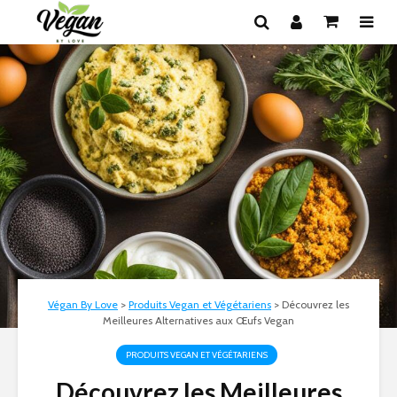
Végan By Love
>
Produits Vegan et Végétariens
>
Découvrez les
Meilleures Alternatives aux Œufs Vegan
PRODUITS VEGAN ET VÉGÉTARIENS
Découvrez les Meilleures