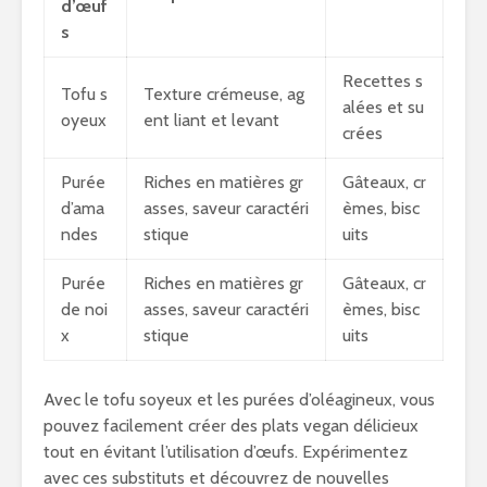
d’œuf
s
Recettes s
Tofu s
Texture crémeuse, ag
alées et su
oyeux
ent liant et levant
crées
Purée
Riches en matières gr
Gâteaux, cr
d’ama
asses, saveur caractéri
èmes, bisc
ndes
stique
uits
Purée
Riches en matières gr
Gâteaux, cr
de noi
asses, saveur caractéri
èmes, bisc
x
stique
uits
Avec le tofu soyeux et les purées d’oléagineux, vous
pouvez facilement créer des plats vegan délicieux
tout en évitant l’utilisation d’œufs. Expérimentez
avec ces substituts et découvrez de nouvelles