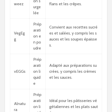
on s
weez
flans et les crêpes.
urge
lée
Prép
Convient aux recettes sucré
arati
VegEg
es et salées, y compris les s
on e
g
auces et les soupes épaisse
n po
s.
udre
Prép
arati
Adapté aux préparations su
vEGGs
on li
crées, y compris les crèmes
quid
et les sauces.
e
Prép
arati
Idéal pour les pâtisseries vé
Alnatu
on li
gétaliennes et les plats saut
ra