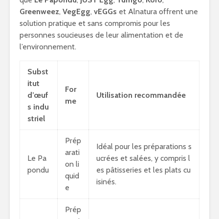
Greenweez
,
VegEgg
,
vEGGs
et Alnatura offrent une
solution pratique et sans compromis pour les
personnes soucieuses de leur alimentation et de
l’environnement.
Subst
itut
For
d’œuf
Utilisation recommandée
me
s indu
striel
Prép
Idéal pour les préparations s
arati
Le Pa
ucrées et salées, y compris l
on li
pondu
es pâtisseries et les plats cu
quid
isinés.
e
Prép