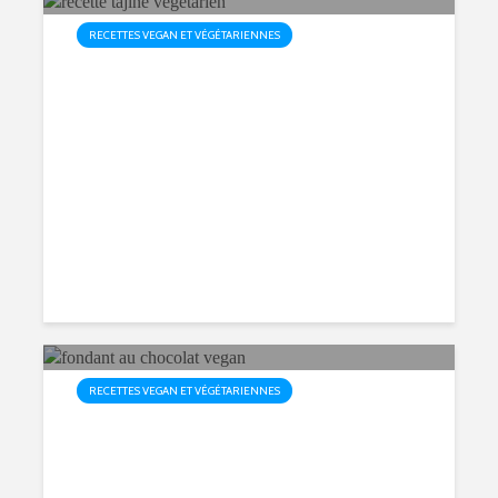
RECETTES VEGAN ET VÉGÉTARIENNES
Recette Tajine Végétarien –
Saveurs Marocaines
984 vues
19 min de lecture
RECETTES VEGAN ET VÉGÉTARIENNES
Fondant au Chocolat Vegan –
Recette Facile et Délicieuse