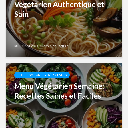
Végétarien Authentique et
Sain
3 318 vues
12 min de lecture
RECETTES VEGAN ET VÉGÉTARIENNES
Menu Végétarien Semaine:
Recettes Saines et Faciles