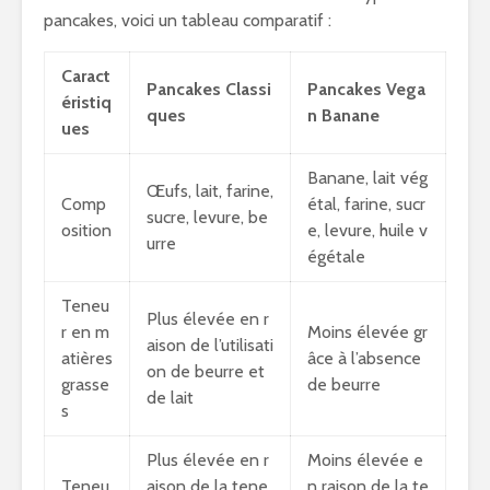
pancakes, voici un tableau comparatif :
Caract
Pancakes Classi
Pancakes Vega
éristiq
ques
n Banane
ues
Banane, lait vég
Œufs, lait, farine,
Comp
étal, farine, sucr
sucre, levure, be
osition
e, levure, huile v
urre
égétale
Teneu
Plus élevée en r
r en m
Moins élevée gr
aison de l’utilisati
atières
âce à l’absence
on de beurre et
grasse
de beurre
de lait
s
Plus élevée en r
Moins élevée e
Teneu
aison de la tene
n raison de la te