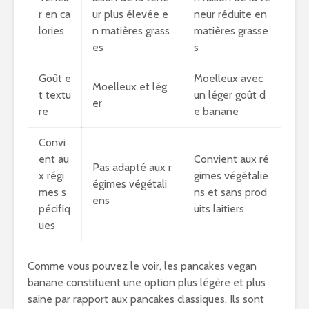
r en ca
ur plus élevée e
neur réduite en
lories
n matières grass
matières grasse
es
s
Goût e
Moelleux avec
Moelleux et lég
t textu
un léger goût d
er
re
e banane
Convi
ent au
Convient aux ré
Pas adapté aux r
x régi
gimes végétalie
égimes végétali
mes s
ns et sans prod
ens
pécifiq
uits laitiers
ues
Comme vous pouvez le voir, les pancakes vegan
banane constituent une option plus légère et plus
saine par rapport aux pancakes classiques. Ils sont