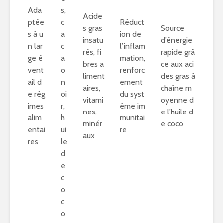
Ada
s,
Acide
ptée
c
Réduct
s gras
Source
s à u
a
ion de
insatu
d’énergie
n lar
c
l’inflam
rés, fi
rapide grâ
ge é
a
mation,
bres a
ce aux aci
vent
o
renforc
liment
des gras à
ail d
n
ement
aires,
chaîne m
e rég
oi
du syst
vitami
oyenne d
imes
r,
ème im
nes,
e l’huile d
alim
h
munitai
minér
e coco
entai
ui
re
aux
res
le
d
e
c
o
c
o