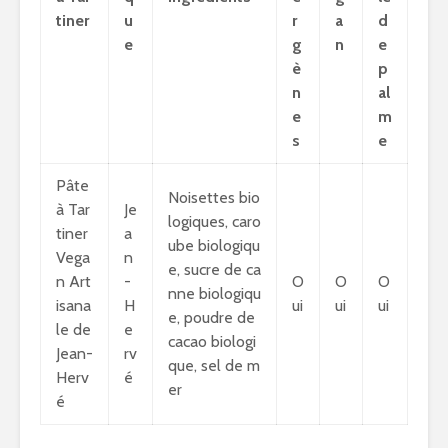
tiner
u
r
a
d
e
g
n
e
è
p
n
al
e
m
s
e
Pâte
Noisettes bio
à Tar
Je
logiques, caro
tiner
a
ube biologiqu
Vega
n
e, sucre de ca
n Art
-
O
O
O
nne biologiqu
isana
H
ui
ui
ui
e, poudre de
le de
e
cacao biologi
Jean-
rv
que, sel de m
Herv
é
er
é