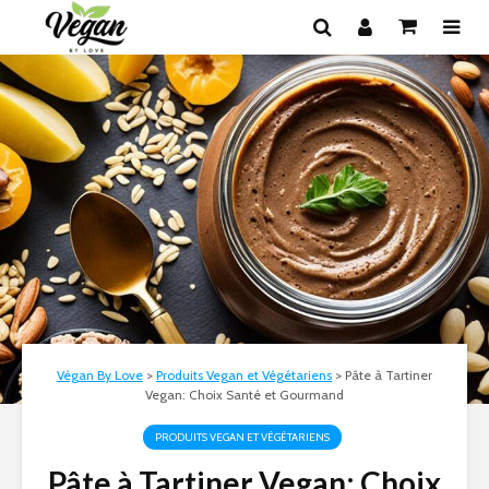
Végan By Love
>
Produits Vegan et Végétariens
>
Pâte à Tartiner
Vegan: Choix Santé et Gourmand
PRODUITS VEGAN ET VÉGÉTARIENS
Pâte à Tartiner Vegan: Choix