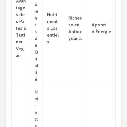
Avan
d
tage
ie
s de
Nutri
n
Riches
s Pâ
ment
t
se en
Apport
tes à
s Ess
s
Antiox
d’Énergie
Tarti
entiel
d
ydants
ner
s
e
Veg
Q
an
u
al
it
é
N
oi
s
e
tt
e