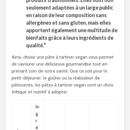
produits traditionnels. Elles sont non
seulement adaptées à un large public
en raison de leur composition sans
allergènes et sans gluten, mais elles
apportent également une multitude de
bienfaits
grâce à leurs ingrédients de
qualité.”
Ainsi, choisir une pâte à tartiner vegan vous permet
de savourer une délicieuse gourmandise tout en
prenant soin de votre santé. Que ce soit pour le
petit-déjeuner, le goûter ou la réalisation de
pâtisseries, les pâtes à tartiner vegan sont un choix
éthique et nutritif à adopter.
In
g
r
é