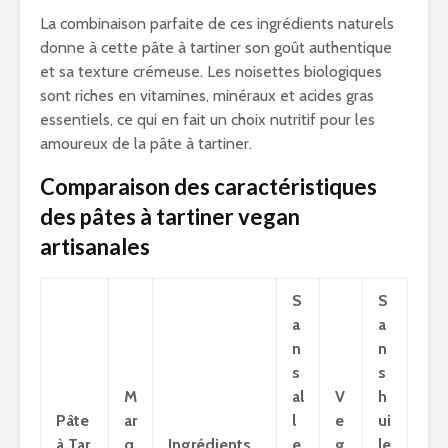
La combinaison parfaite de ces ingrédients naturels
donne à cette pâte à tartiner son goût authentique
et sa texture crémeuse. Les noisettes biologiques
sont riches en vitamines, minéraux et acides gras
essentiels, ce qui en fait un choix nutritif pour les
amoureux de la pâte à tartiner.
Comparaison des caractéristiques
des pâtes à tartiner vegan
artisanales
S
S
a
a
n
n
s
s
M
al
V
h
Pâte
ar
l
e
ui
à Tar
q
Ingrédients
e
g
le