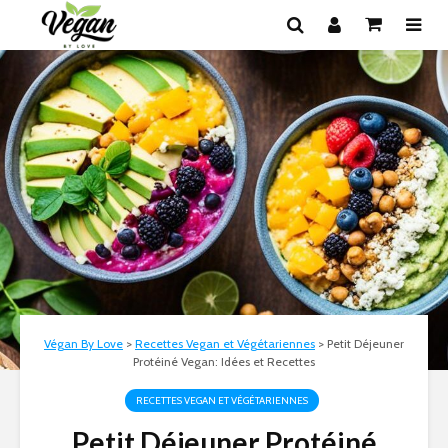
Végan By Love
>
Recettes Vegan et Végétariennes
>
Petit Déjeuner
Protéiné Vegan: Idées et Recettes
RECETTES VEGAN ET VÉGÉTARIENNES
Petit Déjeuner Protéiné