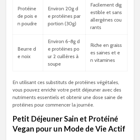
Facilement dig
Protéine
Environ 20g d
estible et sans
de pois e
e protéines par
allergènes cou
n poudre
portion (30g)
rants
Environ 6-8g d
Riche en graiss
Beurre d
e protéines po
es saines et e
e noix
ur 2 cuillères à
n vitamines
soupe
En utilisant ces substituts de protéines végétales,
vous pouvez enrichir votre petit déjeuner avec des
nutriments essentiels et obtenir une dose saine de
protéines pour commencer la journée.
Petit Déjeuner Sain et Protéiné
Vegan pour un Mode de Vie Actif