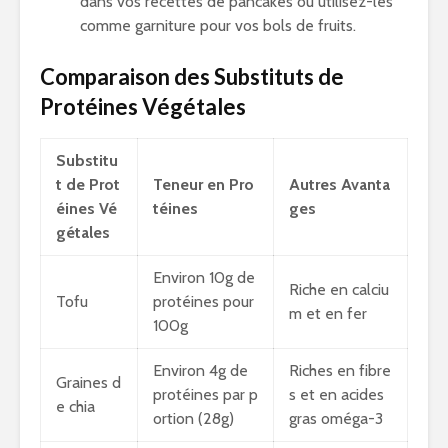
dans vos recettes de pancakes ou utilisez-les
comme garniture pour vos bols de fruits.
Comparaison des Substituts de
Protéines Végétales
Substitu
t de Prot
Teneur en Pro
Autres Avanta
éines Vé
téines
ges
gétales
Environ 10g de
Riche en calciu
Tofu
protéines pour
m et en fer
100g
Environ 4g de
Riches en fibre
Graines d
protéines par p
s et en acides
e chia
ortion (28g)
gras oméga-3