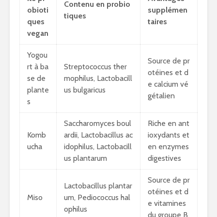
Contenu en probio
obioti
supplémen
tiques
ques
taires
vegan
Yogou
Source de pr
rt à ba
Streptococcus ther
otéines et d
se de
mophilus, Lactobacill
e calcium vé
plante
us bulgaricus
gétalien
s
Saccharomyces boul
Riche en ant
Komb
ardii, Lactobacillus ac
ioxydants et
ucha
idophilus, Lactobacill
en enzymes
us plantarum
digestives
Source de pr
Lactobacillus plantar
otéines et d
Miso
um, Pediococcus hal
e vitamines
ophilus
du groupe B