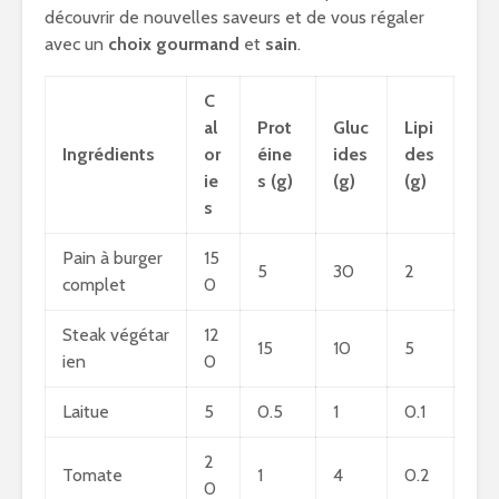
découvrir de nouvelles saveurs et de vous régaler
avec un
choix gourmand
et
sain
.
C
al
Prot
Gluc
Lipi
Ingrédients
or
éine
ides
des
ie
s (g)
(g)
(g)
s
Pain à burger
15
5
30
2
complet
0
Steak végétar
12
15
10
5
ien
0
Laitue
5
0.5
1
0.1
2
Tomate
1
4
0.2
0