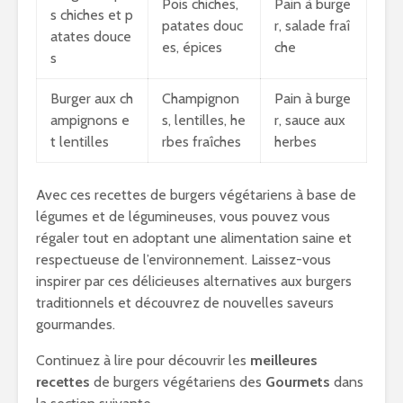
Pois chiches,
Pain à burge
s chiches et p
patates douc
r, salade fraî
atates douce
es, épices
che
s
Burger aux ch
Champignon
Pain à burge
ampignons e
s, lentilles, he
r, sauce aux
t lentilles
rbes fraîches
herbes
Avec ces recettes de burgers végétariens à base de
légumes et de légumineuses, vous pouvez vous
régaler tout en adoptant une alimentation saine et
respectueuse de l’environnement. Laissez-vous
inspirer par ces délicieuses alternatives aux burgers
traditionnels et découvrez de nouvelles saveurs
gourmandes.
Continuez à lire pour découvrir les
meilleures
recettes
de burgers végétariens des
Gourmets
dans