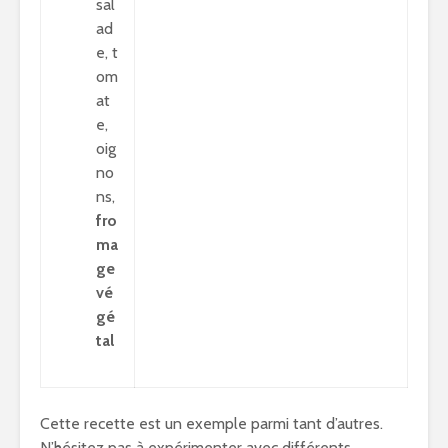
sal
ad
e, t
om
at
e,
oig
no
ns,
fro
ma
ge
vé
gé
tal
Cette recette est un exemple parmi tant d’autres.
N’hésitez pas à expérimenter avec différents