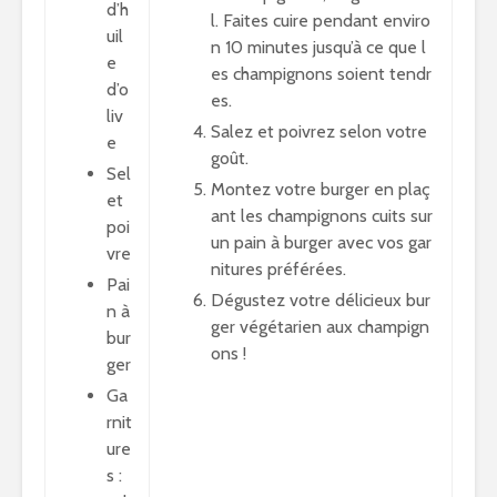
d’h
l. Faites cuire pendant enviro
uil
n 10 minutes jusqu’à ce que l
e
es champignons soient tendr
d’o
es.
liv
Salez et poivrez selon votre
e
goût.
Sel
Montez votre burger en plaç
et
ant les champignons cuits sur
poi
un pain à burger avec vos gar
vre
nitures préférées.
Pai
Dégustez votre délicieux bur
n à
ger végétarien aux champign
bur
ons !
ger
Ga
rnit
ure
s :