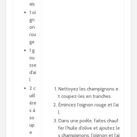
ais
1 oi
gn
on
rou
ge
1 g
ou
sse
d’ai
l
2 c
Nettoyez les champignons e
uill
t coupez-les en tranches.
ère
Émincez l’oignon rouge et l’ai
s à
l.
so
Dans une poêle, faites chauf
up
fer l’huile d’olive et ajoutez le
e
s champignons, l’oignon et l’ai