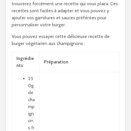
trouverez forcément une recette qui vous plaira. Ces
recettes sont faciles à adapter et vous pouvez y
ajouter vos garnitures et sauces préférées pour
personnaliser votre burger.
Vous pouvez essayer cette délicieuse recette de
burger végétarien aux champignons :
Ingrédie
Préparation
nts
25
0g
de
cha
mp
ign
on
s fr