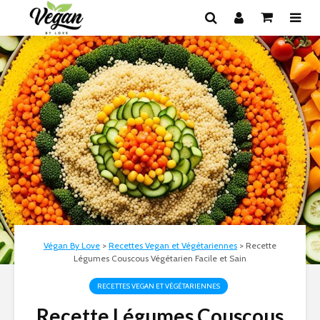
Végan By Love
>
Recettes Vegan et Végétariennes
>
Recette
Légumes Couscous Végétarien Facile et Sain
RECETTES VEGAN ET VÉGÉTARIENNES
Recette Légumes Couscous