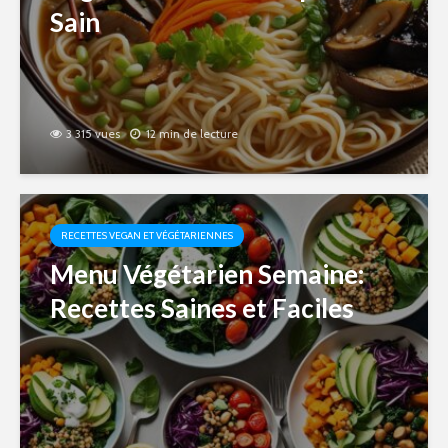
Sain
3 315 vues
12 min de lecture
RECETTES VEGAN ET VÉGÉTARIENNES
Menu Végétarien Semaine:
Recettes Saines et Faciles