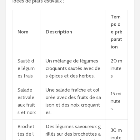
idées de plats estivaux :
Tem
ps d
Nom
Description
e pré
parat
ion
Sauté d
Un mélange de légumes
20 m
e légum
croquants sautés avec de
inute
es frais
s épices et des herbes.
s
Salade
Une salade fraîche et col
15 mi
estivale
orée avec des fruits de sa
nute
aux fruit
ison et des noix croquant
s
s et noix
es.
Brochet
Des légumes savoureux g
30 m
tes de l
rillés sur des brochettes a
inute