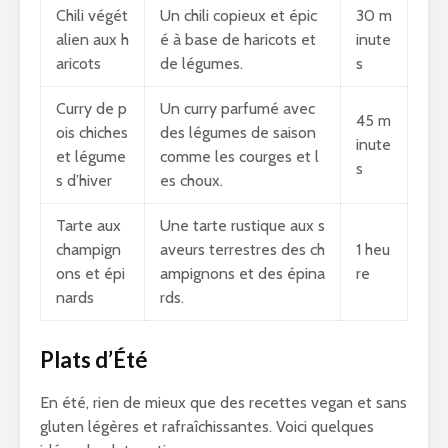
Chili végét
Un chili copieux et épic
30 m
alien aux h
é à base de haricots et
inute
aricots
de légumes.
s
Curry de p
Un curry parfumé avec
45 m
ois chiches
des légumes de saison
inute
et légume
comme les courges et l
s
s d’hiver
es choux.
Tarte aux
Une tarte rustique aux s
champign
aveurs terrestres des ch
1 heu
ons et épi
ampignons et des épina
re
nards
rds.
Plats d’Été
En été, rien de mieux que des recettes vegan et sans
gluten légères et rafraîchissantes. Voici quelques