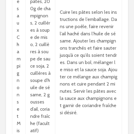
e
pâtes, 20
s
0g de cha
Cuire les pâtes selon les ins
a
mpignon
tructions de l’emballage. Da
u
s, 2 cuillèr
ns une poêle, faire revenir
x
es à soup
l’ail haché dans l’huile de sé
C
e de mis
same. Ajouter les champign
h
o, 2 cuillè
ons tranchés et faire sauter
a
res à sou
jusqu’à ce qu’ils soient tendr
m
pe de sau
es. Dans un bol, mélanger l
pi
ce soja, 2
e miso et la sauce soja. Ajou
g
cuillères à
ter ce mélange aux champig
n
soupe d’h
nons et cuire pendant 2 mi
o
uile de sé
nutes. Servir les pâtes avec
n
same, 2 g
la sauce aux champignons e
s
ousses
t garnir de coriandre fraîche
e
d’ail, coria
si désiré.
t
ndre fraîc
M
he (facult
is
atif)