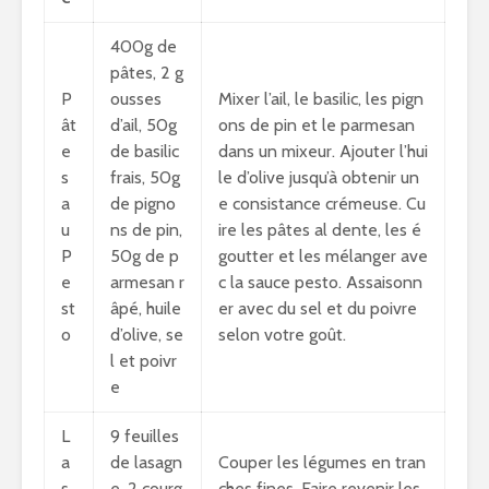
400g de
pâtes, 2 g
P
ousses
Mixer l’ail, le basilic, les pign
ât
d’ail, 50g
ons de pin et le parmesan
e
de basilic
dans un mixeur. Ajouter l’hui
s
frais, 50g
le d’olive jusqu’à obtenir un
a
de pigno
e consistance crémeuse. Cu
u
ns de pin,
ire les pâtes al dente, les é
P
50g de p
goutter et les mélanger ave
e
armesan r
c la sauce pesto. Assaisonn
st
âpé, huile
er avec du sel et du poivre
o
d’olive, se
selon votre goût.
l et poivr
e
L
9 feuilles
a
de lasagn
Couper les légumes en tran
s
e, 2 courg
ches fines. Faire revenir les