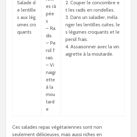
Salade d
2. Couper le concombre e
es râ
e lentille
t les radis en rondelles.
pée
s aux lég
3. Dans un saladier, méla
s
umes cro
nger les lentilles cuites, le
– Ra
quants
s légumes croquants et le
dis
persil frais.
– Pe
4. Assaisonner avec la vin
rsil f
aigrette à la moutarde.
rais
– Vi
naigr
ette
à la
mou
tard
e
Ces salades repas végétariennes sont non
seulement délicieuses, mais aussi riches en