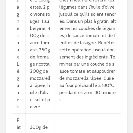
a
ettes, 2 p
légumes dans l’huile d’olive
g
oivrons ro
jusqu’à ce qu’ils soient tendr
n
uges, 1 au
es. Dans un plat à gratin, alt
e
bergine, 4
erner les couches de légum
s
00g de s
es, de sauce tomate et de f
a
auce tom
euilles de lasagne. Répéter
u
ate, 250g
cette opération jusqu’à épui
x
de froma
sement des ingrédients. Te
L
ge ricotta,
rminer par une couche de s
é
200g de
auce tomate et saupoudrer
g
mozzarell
de mozzarella râpée. Cuire
u
a râpée, h
au four préchauffé à 180°C
m
uile d’oliv
pendant environ 30 minute
e
e, sel et p
s.
s
oivre
P
ât
300g de