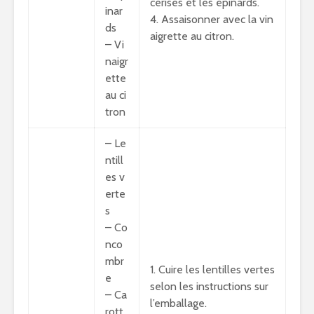
cerises et les épinards.
inar
4. Assaisonner avec la vin
ds
aigrette au citron.
– Vi
naigr
ette
au ci
tron
– Le
ntill
es v
erte
s
– Co
nco
mbr
1. Cuire les lentilles vertes
e
selon les instructions sur
– Ca
l’emballage.
rott