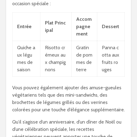
occasion spéciale :
Accom
Plat Princ
Entrée
pagne
Dessert
ipal
ment
Quiche a
Risotto cr
Gratin
Panna c
ux légu
émeux au
de pom
otta aux
mes de
x champig
mes de
fruits ro
saison
nons
terre
uges
Vous pouvez également ajouter des amuse-gueules
végétariens tels que des mini-sandwichs, des
brochettes de légumes grillés ou des verrines
colorées pour une touche d’élégance supplémentaire.
Qu’il s’agisse d’un anniversaire, d’un dîner de Noël ou
d’une célébration spéciale, les recettes
végétariennes peuvent apporter une touche de