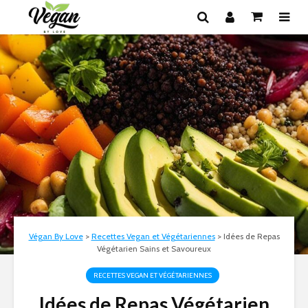
Végan By Love
>
Recettes Vegan et Végétariennes
>
Idées de Repas
Végétarien Sains et Savoureux
RECETTES VEGAN ET VÉGÉTARIENNES
Idées de Repas Végétarien