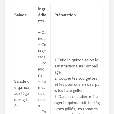
Ingr
Salade
édie
Préparation
nts
– Qu
inoa
– Co
urge
ttes
1. Cuire le quinoa selon le
– Po
s instructions sur l’emball
ivro
age.
ns
2. Couper les courgettes
Salade d
– To
et les poivrons en dés, pu
e quinoa
mat
is les faire griller.
aux légu
es c
3. Dans un saladier, méla
mes grill
erise
nger le quinoa cuit, les lég
és
s
umes grillés, les tomates
– Ép