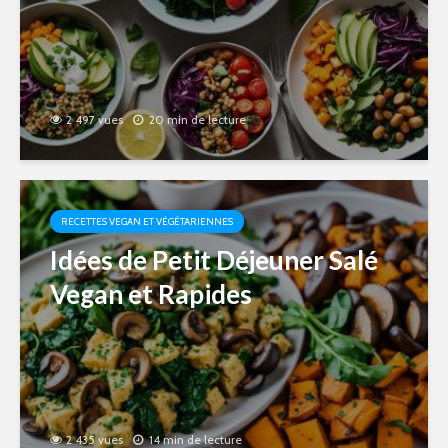
2 497 vues
20 min de lecture
RECETTES VEGAN ET VÉGÉTARIENNES
Idées de Petit Déjeuner Salé
Vegan et Rapides
2 435 vues
14 min de lecture