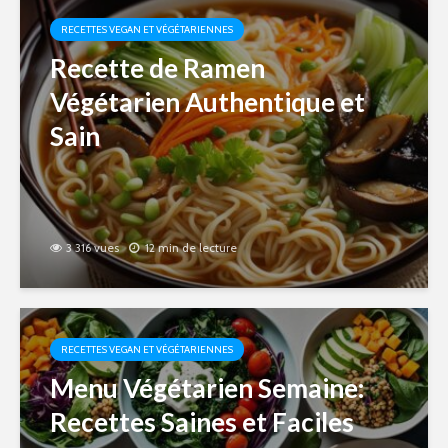
RECETTES VEGAN ET VÉGÉTARIENNES
Recette de Ramen
Végétarien Authentique et
Sain
3 316 vues
12 min de lecture
RECETTES VEGAN ET VÉGÉTARIENNES
Menu Végétarien Semaine:
Recettes Saines et Faciles