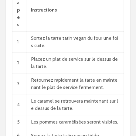
a
p
Instructions
e
s
Sortez la tarte tatin vegan du four une foi
1
s cuite.
Placez un plat de service sur le dessus de
2
la tarte.
Retournez rapidement la tarte en mainte
3
nant le plat de service fermement.
Le caramel se retrouvera maintenant sur l
4
e dessus de la tarte.
5
Les pommes caramélisées seront visibles.
6
Servez la tarte tatin vegan tiède.