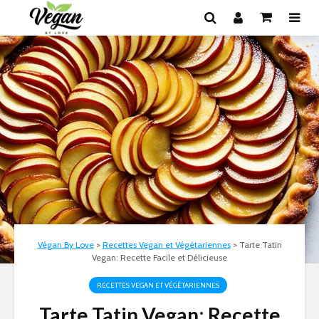
Végan By Love
>
Recettes Vegan et Végétariennes
>
Tarte Tatin
Vegan: Recette Facile et Délicieuse
RECETTES VEGAN ET VÉGÉTARIENNES
Tarte Tatin Vegan: Recette