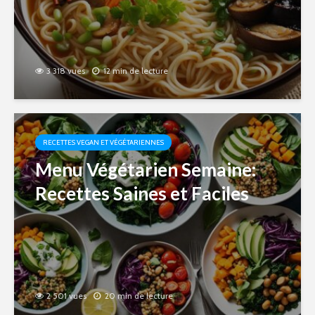
3 318 vues
12 min de lecture
RECETTES VEGAN ET VÉGÉTARIENNES
Menu Végétarien Semaine:
Recettes Saines et Faciles
2 501 vues
20 min de lecture