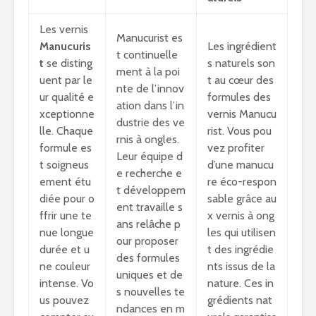
Les vernis
Manucurist es
Manucuris
Les ingrédient
t continuelle
t
se disting
s naturels son
ment à la poi
uent par le
t au cœur des
nte de l’innov
ur qualité e
formules des
ation dans l’in
xceptionne
vernis Manucu
dustrie des ve
lle. Chaque
rist. Vous pou
rnis à ongles.
formule es
vez profiter
Leur équipe d
t soigneus
d’une manucu
e recherche e
ement étu
re éco-respon
t développem
diée pour o
sable grâce au
ent travaille s
ffrir une te
x vernis à ong
ans relâche p
nue longue
les qui utilisen
our proposer
durée et u
t des ingrédie
des formules
ne couleur
nts issus de la
uniques et de
intense. Vo
nature. Ces in
s nouvelles te
us pouvez
grédients nat
ndances en m