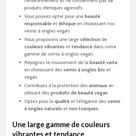
l’environnement et ne contiennent pas de
produits chimiques agressifs.
Vous pouvez opter pour une
beauté
responsable
et
éthique
en choisissant nos
vernis à ongles vegan.
Nous proposons une large
sélection
de
couleurs vibrantes
et
tendance
dans notre
gamme de vernis à ongles vegan.
Rejoignez le mouvement de la
beauté verte
en choisissant des
vernis à ongles bio
et
vegan.
Contribuez à la protection des
animaux
en
utilisant des
produits de beauté vegan
.
Optez pour la
qualité
et l’élégance des
vernis
à ongles naturels
et
non toxiques
.
Une large gamme de couleurs
vibrantes et tendance