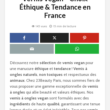
Éthique & Tendance en
France
145 vues
15 min de lecture
Découvrez notre
sélection
de
vernis vegan
pour
une manucure
éthique
et
tendance
!
Vernis à
ongles naturels
,
non toxiques
et respectueux des
animaux
. Chez 23Beauty Paris, nous sommes fiers de
vous proposer une gamme exceptionnelle de
vernis
à ongles
qui allie beauté et valeurs éthiques. Nos
vernis à ongles vegan
sont formulés avec des
ingrédients
de haute
qualité
, garantissant une tenue
longue durée et un éclat irrésistible. Tous nos
vernis