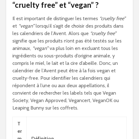
“cruelty free” et “vegan” ?
Il est important de distinguer les termes
“cruelty free”
et
“vegan”
lorsqu’il s’agit de choisir des produits dans
les calendriers de l’Avent. Alors que
“cruelty free”
signifie que les produits n’ont pas été testés sur les
animaux,
“vegan”
va plus loin en excluant tous les
ingrédients ou sous-produits d’origine animale, y
compris le miel, le lait et la cire d’abeille. Donc, un
calendrier de l’Avent peut être à la fois vegan et
cruelty-free. Pour identifier les calendriers qui
répondent à l’une ou aux deux appellations, il
convient de rechercher les labels tels que Vegan
Society, Vegan Approved, Vegancert, VeganOK ou
Leaping Bunny sur les coffrets.
T
er
m
Définition