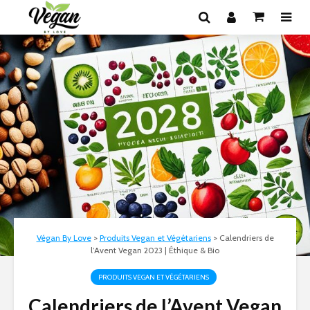
Végan By Love
>
Produits Vegan et Végétariens
>
Calendriers de
l’Avent Vegan 2023 | Éthique & Bio
PRODUITS VEGAN ET VÉGÉTARIENS
Calendriers de l’Avent Vegan