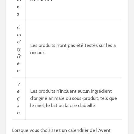
e
s
C
ru
el
Les produits n’ont pas été testés sur les a
ty
nimaux.
Fr
e
e
V
e
Les produits n’incluent aucun ingrédient
g
d’origine animale ou sous-produit, tels que
a
le miel, le lait ou la cire d’abeille.
n
Lorsque vous choisissez un calendrier de l’Avent,