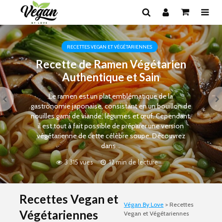
RECETTES VEGAN ET VÉGÉTARIENNES
Recette de Ramen Végétarien
Authentique et Sain
Le ramen est un plat emblématique de la
gastronomie japonaise, consistant en un bouillon de
nouilles garni de viande, légumes et œuf. Cependant,
il est tout à fait possible de préparer une version
végétarienne de cette célèbre soupe. Découvrez
dans...
3 315 vues
12 min de lecture
Recettes Vegan et
Végan By Love
>
Recettes
Végétariennes
Vegan et Végétariennes