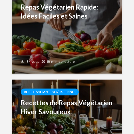
Repas Végétarien Rapide:
Idées Faciles et Saines
134 vues
18 min de lecture
RECETTES VEGAN ET VÉGÉTARIENNES
Recettes de Repas Végétarien
Hiver Savoureux