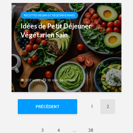
RECETTES VEGAN ET VÉGÉTARIENNES
Idées de Petit Déjeuner
Végétarien Sain
207 vues
18 min de lecture
1
2
PRÉCÉDENT
3
4
…
38