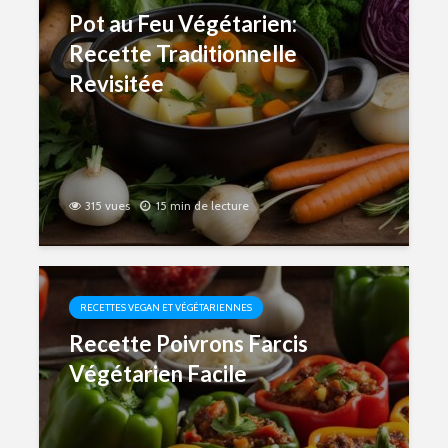
Pot au Feu Végétarien:
Recette Traditionnelle
Revisitée
315 vues
15 min de lecture
RECETTES VEGAN ET VÉGÉTARIENNES
Recette Poivrons Farcis
Végétarien Facile