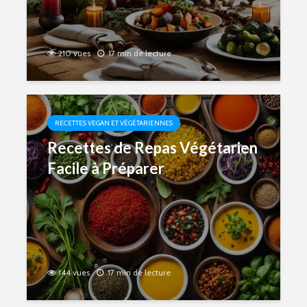
210 vues
17 min de lecture
RECETTES VEGAN ET VÉGÉTARIENNES
Recettes de Repas Végétarien
Facile à Préparer
144 vues
17 min de lecture