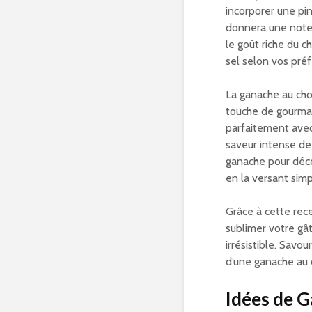
incorporer une pi
donnera une note 
le goût riche du c
sel selon vos pré
La ganache au cho
touche de gourman
parfaitement avec
saveur intense de
ganache pour déco
en la versant sim
Grâce à cette rec
sublimer votre gâ
irrésistible. Savo
d’une ganache au 
Idées de G