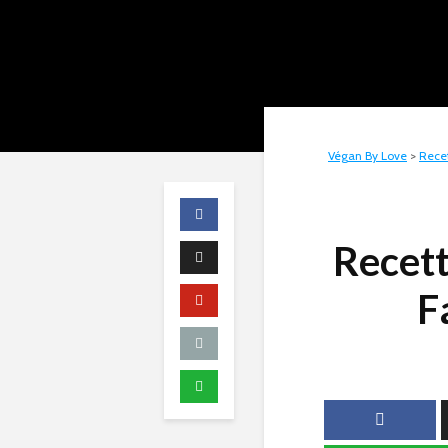
Végan By Love
>
Rece
Recet
F