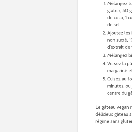
Mélangez tou
gluten, 50 g
de coco, 1 c
de sel.
Ajoutez les
non sucré, 1
d’extrait de 
Mélangez bi
Versez la p
margariné et
Cuisez au f
minutes, ou
centre du g
Le gâteau vegan r
délicieux gâteau s
régime sans glute