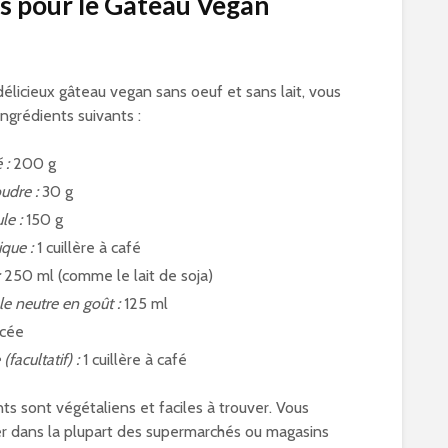
s pour le Gâteau Vegan
élicieux gâteau vegan sans oeuf et sans lait, vous
ngrédients suivants :
 :
200 g
udre :
30 g
le :
150 g
que :
1 cuillère à café
:
250 ml (comme le lait de soja)
le neutre en goût :
125 ml
ncée
(facultatif) :
1 cuillère à café
ts sont végétaliens et faciles à trouver. Vous
r dans la plupart des supermarchés ou magasins