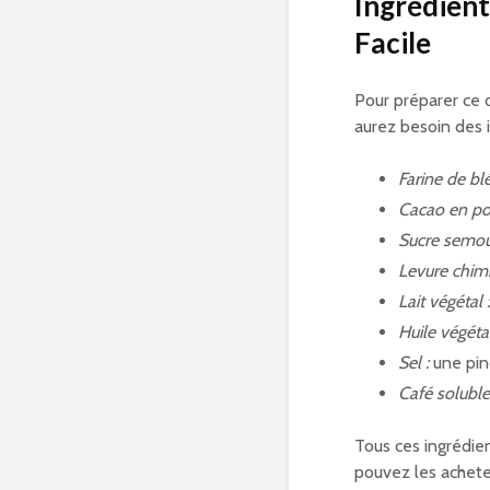
Ingrédient
Facile
Pour préparer ce d
aurez besoin des i
Farine de blé
Cacao en po
Sucre semou
Levure chimi
Lait végétal 
Huile végéta
Sel :
une pi
Café soluble 
Tous ces ingrédien
pouvez les achete