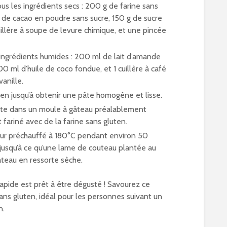
s les ingrédients secs : 200 g de farine sans
 de cacao en poudre sans sucre, 150 g de sucre
uillère à soupe de levure chimique, et une pincée
 ingrédients humides : 200 ml de lait d’amande
00 ml d’huile de coco fondue, et 1 cuillère à café
vanille.
en jusqu’à obtenir une pâte homogène et lisse.
âte dans un moule à gâteau préalablement
 fariné avec de la farine sans gluten.
our préchauffé à 180°C pendant environ 50
 jusqu’à ce qu’une lame de couteau plantée au
âteau en ressorte sèche.
apide est prêt à être dégusté ! Savourez ce
ans gluten, idéal pour les personnes suivant un
n.