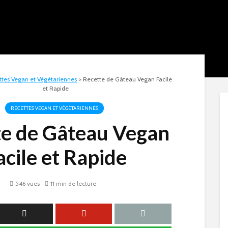
ttes Vegan et Végétariennes
>
Recette de Gâteau Vegan Facile
et Rapide
RECETTES VEGAN ET VÉGÉTARIENNES
te de Gâteau Vegan
acile et Rapide
546 vues
11 min de lecture