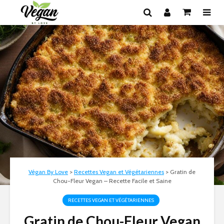
Végan By Love
>
Recettes Vegan et Végétariennes
>
Gratin de
Chou-Fleur Vegan – Recette Facile et Saine
RECETTES VEGAN ET VÉGÉTARIENNES
Gratin de Chou-Fleur Vegan