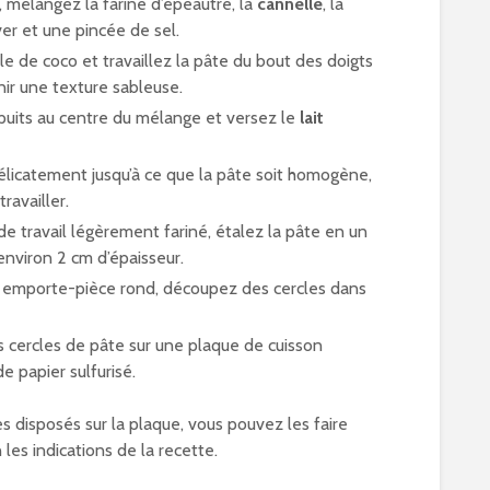
 mélangez la farine d’épeautre, la
cannelle
, la
er et une pincée de sel.
ile de coco et travaillez la pâte du bout des doigts
nir une texture sableuse.
puits au centre du mélange et versez le
lait
licatement jusqu’à ce que la pâte soit homogène,
travailler.
de travail légèrement fariné, étalez la pâte en un
environ 2 cm d’épaisseur.
un emporte-pièce rond, découpez des cercles dans
s cercles de pâte sur une plaque de cuisson
e papier sulfurisé.
s disposés sur la plaque, vous pouvez les faire
 les indications de la recette.