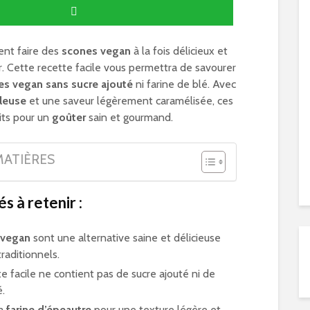
nt faire des
scones vegan
à la fois délicieux et
r. Cette recette facile vous permettra de savourer
es vegan
sans sucre ajouté
ni farine de blé. Avec
leuse
et une saveur légèrement caramélisée, ces
its pour un
goûter
sain et gourmand.
MATIÈRES
és à retenir :
 vegan
sont une alternative saine et délicieuse
raditionnels.
e facile ne contient pas de sucre ajouté ni de
é.
la
farine d’épeautre
pour une texture légère et