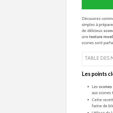
Découvrez comme
simples à prépare
de délicieux
scon
une
texture moel
scones sont parfa
TABLE DES 
Les points cl
Les
scones
aux scones t
Cette recett
farine de bl
Utilisez de 