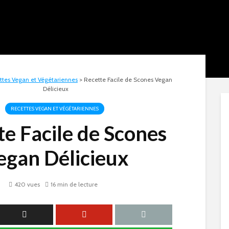
ttes Vegan et Végétariennes
>
Recette Facile de Scones Vegan
Délicieux
RECETTES VEGAN ET VÉGÉTARIENNES
te Facile de Scones
egan Délicieux
420 vues
16 min de lecture