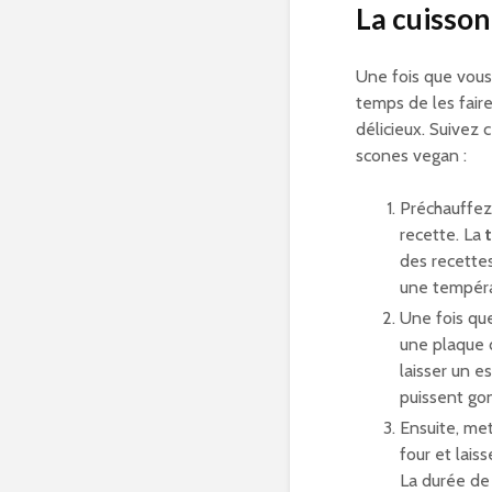
La cuisson
Une fois que vou
temps de les fair
délicieux. Suivez 
scones vegan :
Préchauffez
recette. La
des recettes
une tempéra
Une fois que
une plaque d
laisser un e
puissent gon
Ensuite, me
four et lais
La durée de 