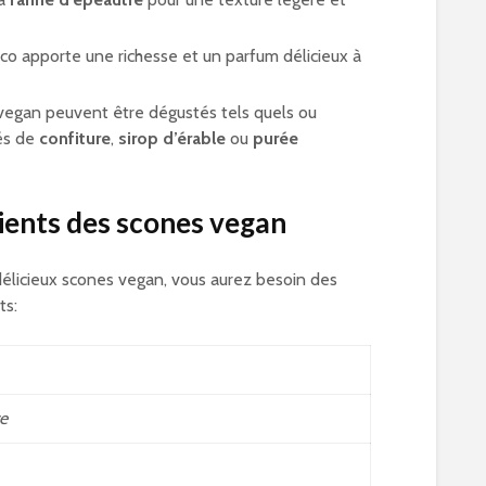
oco apporte une richesse et un parfum délicieux à
vegan peuvent être dégustés tels quels ou
és de
confiture
,
sirop d’érable
ou
purée
ients des scones vegan
 délicieux scones vegan, vous aurez besoin des
ts:
e