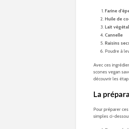
Farine d’ép
Huile de c
Lait végéta
Cannelle
Raisins sec
Poudre à le
Avec ces ingrédie
scones vegan savo
découvrir les éta
La prépara
Pour préparer ces
simples ci-dessous