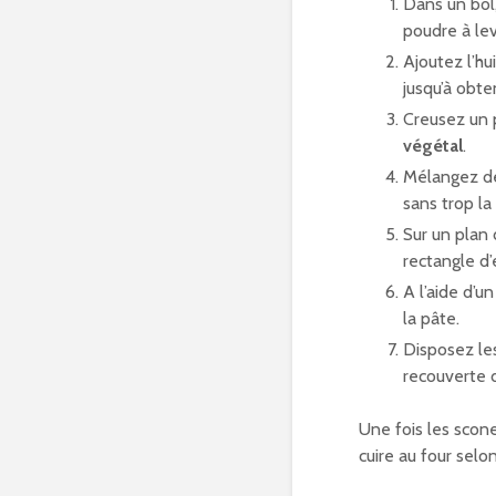
Dans un bol,
poudre à lev
Ajoutez l’hu
jusqu’à obte
Creusez un 
végétal
.
Mélangez dé
sans trop la 
Sur un plan 
rectangle d’
A l’aide d’
la pâte.
Disposez le
recouverte d
Une fois les scone
cuire au four selon