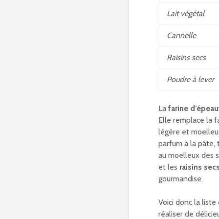
Lait végétal
Cannelle
Raisins secs
Poudre à lever
La
farine d’épeau
Elle remplace la 
légère et moelleus
parfum à la pâte,
au moelleux des 
et les
raisins sec
gourmandise.
Voici donc la list
réaliser de délici