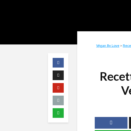
Végan By Love
>
Rece
Recet
V