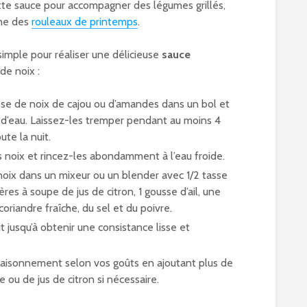
ette sauce pour accompagner des légumes grillés,
me des
rouleaux de printemps
.
simple pour réaliser une délicieuse
sauce
de noix :
sse de noix de cajou ou d’amandes dans un bol et
 d’eau. Laissez-les tremper pendant au moins 4
ute la nuit.
s noix et rincez-les abondamment à l’eau froide.
noix dans un mixeur ou un blender avec 1/2 tasse
lères à soupe de jus de citron, 1 gousse d’ail, une
oriandre fraîche, du sel et du poivre.
t jusqu’à obtenir une consistance lisse et
ssaisonnement selon vos goûts en ajoutant plus de
re ou de jus de citron si nécessaire.