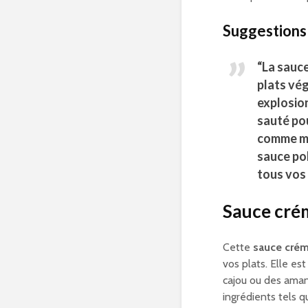
Suggestions 
“La
sauce
plats vé
explosio
sauté pou
comme ma
sauce po
tous vos 
Sauce cré
Cette
sauce cré
vos plats. Elle es
cajou ou des aman
ingrédients tels 