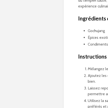
du tempeh sauté, 
expérience culina
Ingrédients 
Gochujang
Épices exot
Condiments 
Instructions
Mélangez le
Ajoutez les
bien.
Laissez rep
permettre a
Utilisez la
s
préférés et