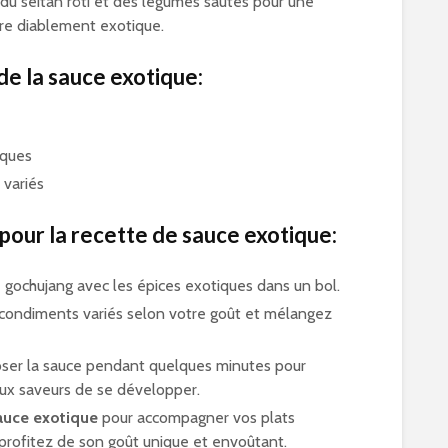
du seitan rôti et des légumes sautés pour une
ire diablement exotique.
de la sauce exotique:
iques
variés
 pour la recette de sauce exotique:
 gochujang avec les épices exotiques dans un bol.
 condiments variés selon votre goût et mélangez
oser la sauce pendant quelques minutes pour
ux saveurs de se développer.
auce exotique
pour accompagner vos plats
 profitez de son goût unique et envoûtant.