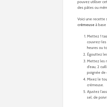
pouvez utiliser c
des pâtes ou mê
Voici une recette 
crémeuse
à base 
Mettez 1 ta
couvrez-les
heures ou to
Égouttez le
Mettez les 
d’eau, 2 cuil
poignée de c
Mixez le tou
crémeuse.
Ajustez l’a
sel, de poiv