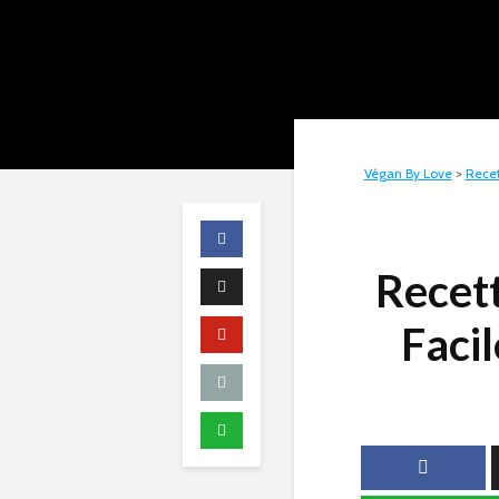
Végan By Love
>
Recet
Recet
Faci