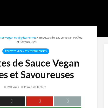
tes Vegan et Végétariennes
>
Recettes de Sauce Vegan Faciles
et Savoureuses
RECETTES VEGAN ET VÉGÉTARIENNES
tes de Sauce Vegan
les et Savoureuses
390 vues
15 min de lecture