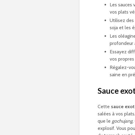
Les sauces v
vos plats v
Utilisez des
soja et les 
Les oléagin
profondeur 
Essayez dif
vos propres
Régalez-vo
saine en pr
Sauce exo
Cette
sauce exot
salées à vos plat
que le
gochujang
,
explosif. Vous pou