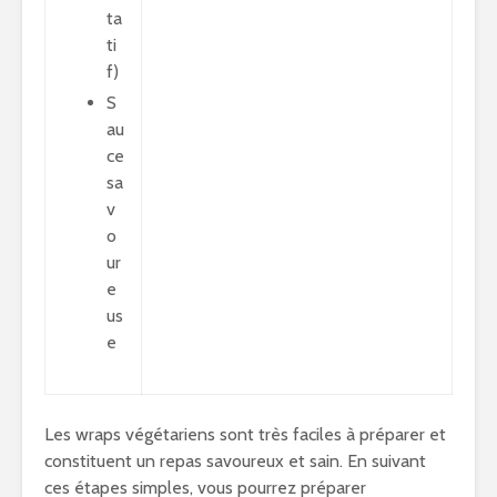
ta
ti
f)
S
au
ce
sa
v
o
ur
e
us
e
Les wraps végétariens sont très faciles à préparer et
constituent un repas savoureux et sain. En suivant
ces étapes simples, vous pourrez préparer