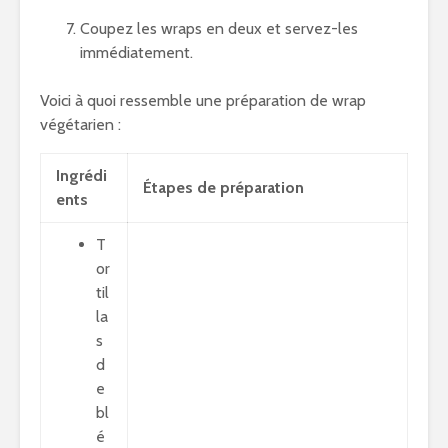
Coupez les wraps en deux et servez-les
immédiatement.
Voici à quoi ressemble une préparation de wrap
végétarien :
Ingrédi
Étapes de préparation
ents
T
or
til
la
s
d
e
bl
é