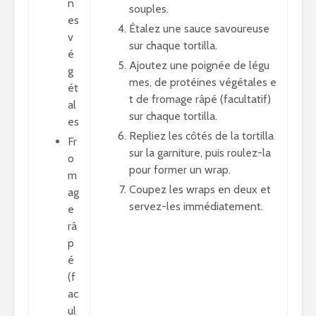
n
souples.
es
Étalez une sauce savoureuse
v
sur chaque tortilla.
é
Ajoutez une poignée de légu
g
mes, de protéines végétales e
ét
t de fromage râpé (facultatif)
al
sur chaque tortilla.
es
Repliez les côtés de la tortilla
Fr
sur la garniture, puis roulez-la
o
pour former un wrap.
m
Coupez les wraps en deux et
ag
servez-les immédiatement.
e
râ
p
é
(f
ac
ul