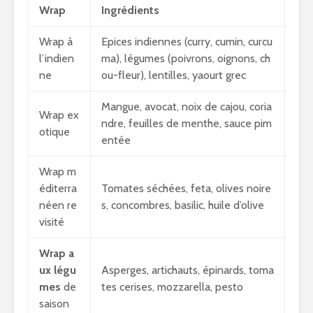
Wrap
Ingrédients
Wrap à
Epices indiennes (curry, cumin, curcu
l’indien
ma), légumes (poivrons, oignons, ch
ne
ou-fleur), lentilles, yaourt grec
Mangue, avocat, noix de cajou, coria
Wrap ex
ndre, feuilles de menthe, sauce pim
otique
entée
Wrap m
éditerra
Tomates séchées, feta, olives noire
néen re
s, concombres, basilic, huile d’olive
visité
Wrap a
ux légu
Asperges, artichauts, épinards, toma
mes
de
tes cerises, mozzarella, pesto
saison