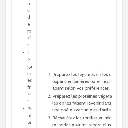
o
u
d
e
m
aï
s
L
é
gu
m
Préparez les légumes en les c
es
oupant en lanières ou en les r
fr
âpant selon vos préférences.
ai
Préparez les protéines végéta
s
les en les faisant revenir dans
Pr
une poêle avec un peu d’huile.
ot
Réchauffez les tortillas au mic
éi
ro-ondes pour les rendre plus