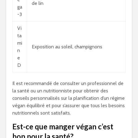
de lin
ga
-3
Vi
ta
mi
Exposition au soleil, champignons
n
e
D
Il est recommandé de consulter un professionnel de
la santé ou un nutritionniste pour obtenir des
conseils personnalisés sur la planification d’un régime
végan équilibré et pour s’assurer que tous les besoins
nutritionnels sont satisfaits.
Est-ce que manger végan c’est
bon pour la santé?