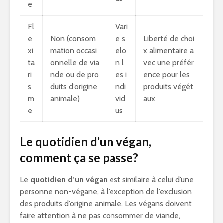
e
Fl
Vari
e
Non (consom
e s
Liberté de choi
xi
mation occasi
elo
x alimentaire a
ta
onnelle de via
n l
vec une préfér
ri
nde ou de pro
es i
ence pour les
s
duits d’origine
ndi
produits végét
m
animale)
vid
aux
e
us
Le quotidien d’un végan,
comment ça se passe?
Le
quotidien d’un végan
est similaire à celui d’une
personne non-végane, à l’exception de l’exclusion
des produits d’origine animale. Les végans doivent
faire attention à ne pas consommer de viande,