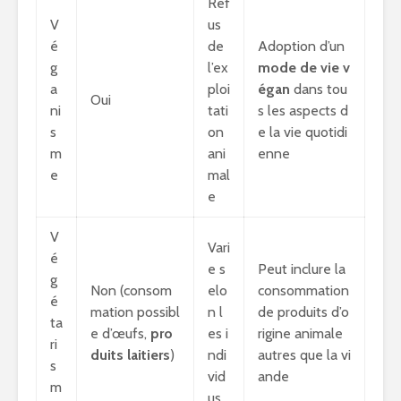
Ref
V
us
é
de
Adoption d’un
g
l’ex
mode de vie v
a
ploi
égan
dans tou
Oui
ni
tati
s les aspects d
s
on
e la vie quotidi
m
ani
enne
e
mal
e
V
Vari
é
e s
Peut inclure la
g
Non (consom
elo
consommation
é
mation possibl
n l
de produits d’o
ta
e d’œufs,
pro
es i
rigine animale
ri
duits laitiers
)
ndi
autres que la vi
s
vid
ande
m
us