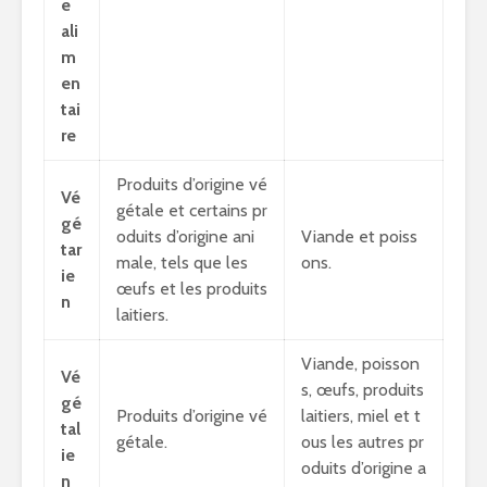
e
ali
m
en
tai
re
Produits d’origine vé
Vé
gétale et certains pr
gé
oduits d’origine ani
Viande et poiss
tar
male, tels que les
ons.
ie
œufs et les produits
n
laitiers.
Viande, poisson
Vé
s, œufs, produits
gé
Produits d’origine vé
laitiers, miel et t
tal
gétale.
ous les autres pr
ie
oduits d’origine a
n