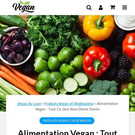
Végan By Love
>
Produits Vegan et Végétariens
>
Alimentation
Vegan : Tout Ce Que Vous Devez Savoir
PRODUITS VEGAN ET VÉGÉTARIENS
Alimentation Vegan : Tout