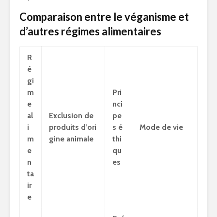
Comparaison entre le véganisme et
d’autres régimes alimentaires
R
é
gi
m
Pri
e
nci
al
Exclusion de
pe
i
produits d’ori
s é
Mode de vie
m
gine animale
thi
e
qu
n
es
ta
ir
e