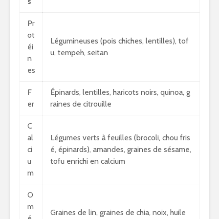
s
Pr
ot
Légumineuses (pois chiches, lentilles), tof
éi
u, tempeh, seitan
n
es
F
Épinards, lentilles, haricots noirs, quinoa, g
er
raines de citrouille
C
al
Légumes verts à feuilles (brocoli, chou fris
ci
é, épinards), amandes, graines de sésame,
u
tofu enrichi en calcium
m
O
m
Graines de lin, graines de chia, noix, huile
é