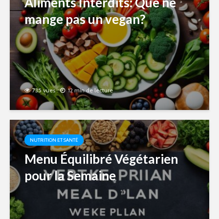
Aliments Interdits: Que ne
mange pas un vegan?
735 vues
12 min de lecture
NUTRITION ET SANTÉ
Menu Équilibré Végétarien
pour la Semaine