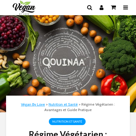
Végan By Love
>
Nutrition et Santé
>
Régime Végétarien :
Avantages et Guide Pratique
NUTRITION ET SANTÉ
Régime Végétarien :