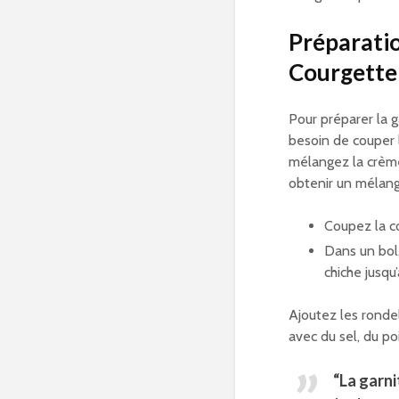
Préparatio
Courgette
Pour préparer la g
besoin de couper
mélangez la crème 
obtenir un mélan
Coupez la c
Dans un bol,
chiche jusq
Ajoutez les ronde
avec du sel, du p
“La garn