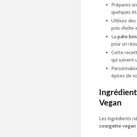
Préparez u
quelques ét
Utilisez des
pois chiche 
La
pâte bri
pour un résul
Cette recet
qui suivent
Personnalis
épices de vo
Ingrédient
Vegan
Les ingrédients n
courgette vegan