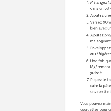
Mélangez 15
dans un cul 
Ajoutez une
Versez 80ml
bien avec un
Ajoutez pro
mélangeant 
Enveloppez l
au réfrigér
Une fois que
légèrement 
graissé.
Piquez le fo
cuire la pât
environ 5 m
Vous pouvez maint
courgettes pour c