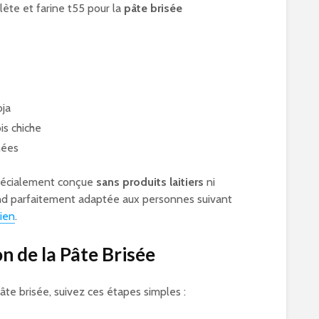
lète et farine t55 pour la
pâte brisée
oja
is chiche
hées
spécialement conçue
sans produits laitiers
ni
end parfaitement adaptée aux personnes suivant
ien
.
n de la Pâte Brisée
âte brisée, suivez ces étapes simples :