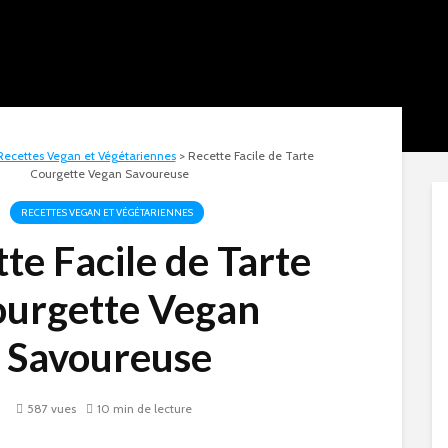
Recettes Vegan et Végétariennes
>
Recette Facile de Tarte
Courgette Vegan Savoureuse
RECETTES VEGAN ET VÉGÉTARIENNES
te Facile de Tarte
urgette Vegan
Savoureuse
587 vues
10 min de lecture