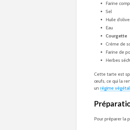
Farine comp
Sel
Huile d’olive
Eau
Courgette
Crème de s
Farine de po
Herbes séc
Cette tarte est 
œufs, ce qui la r
un
régime végétal
Préparatio
Pour préparer la p