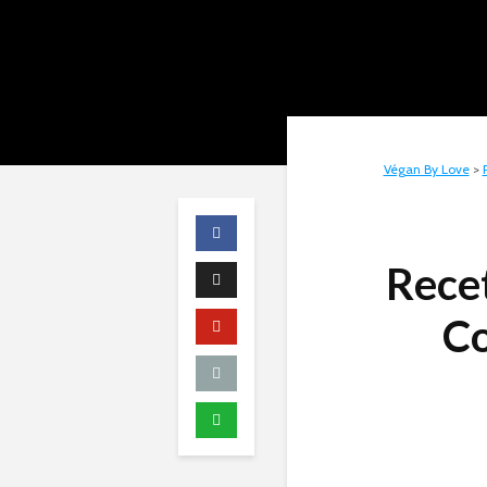
Végan By Love
>
Recet
Co