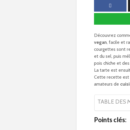
Découvrez commen
vegan
, facile et 
courgettes sont 
et du sel, puis mé
pois chiche et des
La tarte est ensu
Cette recette est 
amateurs de
cuis
TABLE DES 
Points clés: