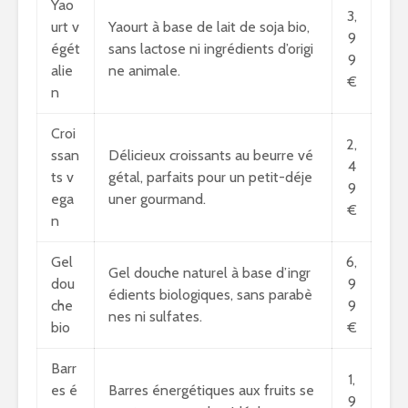
Yao
3,
urt v
Yaourt à base de lait de soja bio,
9
égét
sans lactose ni ingrédients d’origi
9
alie
ne animale.
€
n
Croi
2,
ssan
Délicieux croissants au beurre vé
4
ts v
gétal, parfaits pour un petit-déje
9
ega
uner gourmand.
€
n
Gel
6,
Gel douche naturel à base d’ingr
dou
9
édients biologiques, sans parabè
che
9
nes ni sulfates.
bio
€
Barr
1,
es é
Barres énergétiques aux fruits se
9