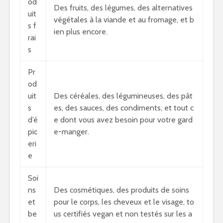
od
Des fruits, des légumes, des alternatives
uit
végétales à la viande et au fromage, et b
s f
ien plus encore.
rai
s
Pr
od
uit
Des céréales, des légumineuses, des pât
s
es, des sauces, des condiments, et tout c
d’é
e dont vous avez besoin pour votre gard
pic
e-manger.
eri
e
Soi
ns
Des cosmétiques, des produits de soins
et
pour le corps, les cheveux et le visage, to
be
us certifiés vegan et non testés sur les a