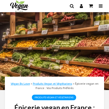
Végan By Love
>
Produits Vegan et Végétariens
>
Épicerie vegan en
France : Vos Produits Préférés
PRODUITS VEGAN ET VÉGÉTARIENS
Épicerie vegan en France :