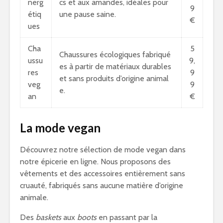
nerg
cs et aux amandes, idéales pour
9
étiq
une pause saine.
€
ues
Cha
5
Chaussures écologiques fabriqué
ussu
9,
es à partir de matériaux durables
res
9
et sans produits d’origine animal
veg
9
e.
an
€
La mode vegan
Découvrez notre sélection de mode vegan dans
notre épicerie en ligne. Nous proposons des
vêtements et des accessoires entièrement sans
cruauté, fabriqués sans aucune matière d’origine
animale.
Des
baskets
aux
boots
en passant par la