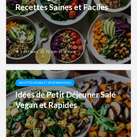
Recettes Saines et Faciles
2 497 vues
20 min de lecture
RECETTES VEGAN ET VÉGÉTARIENNES
Idées de Petit Déjeuner Salé
Vegan et Rapides