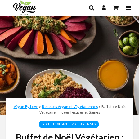
Végan By Love
>
Recettes Vegan et Végétariennes
>
Buffet de Noël
Végétarien : Idées Festives et Saines
RECETTES VEGAN ET VÉGÉTARIENNES
Buffet de Noël Végétarien :