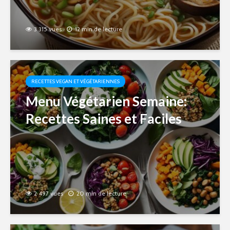
3 315 vues
12 min de lecture
RECETTES VEGAN ET VÉGÉTARIENNES
Menu Végétarien Semaine:
Recettes Saines et Faciles
2 497 vues
20 min de lecture