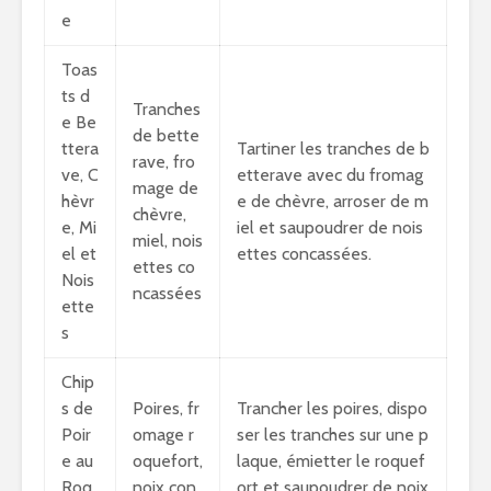
e
Toas
ts d
Tranches
e Be
de bette
ttera
Tartiner les tranches de b
rave, fro
ve, C
etterave avec du fromag
mage de
hèvr
e de chèvre, arroser de m
chèvre,
e, Mi
iel et saupoudrer de nois
miel, nois
el et
ettes concassées.
ettes co
Nois
ncassées
ette
s
Chip
s de
Poires, fr
Trancher les poires, dispo
Poir
omage r
ser les tranches sur une p
e au
oquefort,
laque, émietter le roquef
Roq
noix con
ort et saupoudrer de noix